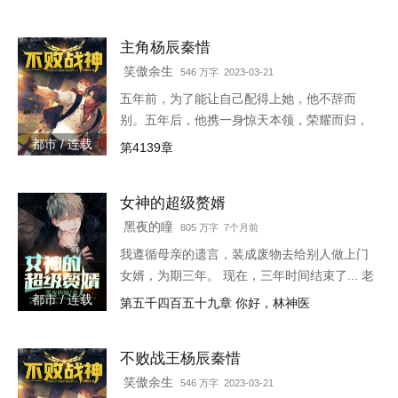
论，并不代表ABC小说网赞同或者支持鉴宝神
眼读者的观点。各位书友
主角杨辰秦惜
笑傲余生
546 万字 2023-03-21
五年前，为了能让自己配得上她，他不辞而
别。五年后，他携一身惊天本领，荣耀而归，
只是归来之时，竟发现自己多了一个女儿。
都市 / 连载
第4139章
3w4597-16544
女神的超级赘婿
黑夜的瞳
805 万字 7个月前
我遵循母亲的遗言，装成废物去给别人做上门
女婿，为期三年。 现在，三年时间结束了... 老
书链接：
都市 / 连载
第五千四百五十九章 你好，林神医
https://www.heiyan.com/book/82361，等更
不败战王杨辰秦惜
笑傲余生
546 万字 2023-03-21