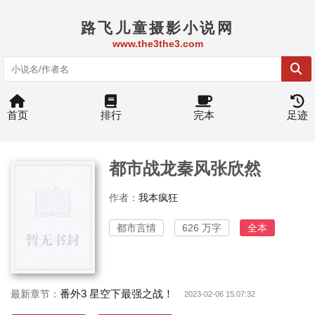
路飞儿童摄影小说网
www.the3the3.com
首页
排行
完本
足迹
都市战龙秦风张欣然
作者：
我本疯狂
都市言情
626 万字
全本
番外3 星空下最强之战！
最新章节：
2023-02-06 15:07:32