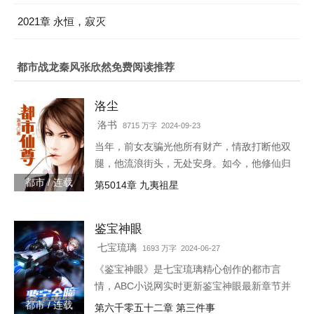
2021章 永恒，寂灭
都市战龙秦风张欣然免费阅读推荐
洛尘
洛书
8715 万字 2024-09-23
当年，前女友骗光他所有财产，情敌打断他双
腿，他流浪街头，无处安身。如今，他修仙归
来，一人可挡千万敌！
都市 / 连载
第5014章 九夷祖星
鉴宝神眼
七宝琉璃
1693 万字 2024-06-27
《鉴宝神眼》是七宝琉璃精心创作的都市言
情，ABC小说网实时更新鉴宝神眼最新章节并
且提供无弹窗阅读，书友所发表的鉴宝神眼评
都市 / 连载
第六千零五十二章 第三件事