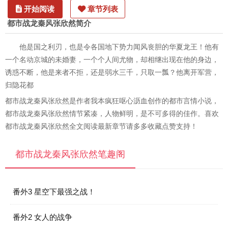
开始阅读
章节列表
都市战龙秦风张欣然简介
他是国之利刃，也是令各国地下势力闻风丧胆的华夏龙王！他有
一个名动京城的未婚妻，一个个人间尤物，却相继出现在他的身边，
诱惑不断，他是来者不拒，还是弱水三千，只取一瓢？他离开军营，
归隐花都
都市战龙秦风张欣然是作者我本疯狂呕心沥血创作的都市言情小说，
都市战龙秦风张欣然情节紧凑，人物鲜明，是不可多得的佳作。喜欢
都市战龙秦风张欣然全文阅读最新章节请多多收藏点赞支持！
都市战龙秦风张欣然笔趣阁
番外3 星空下最强之战！
番外2 女人的战争