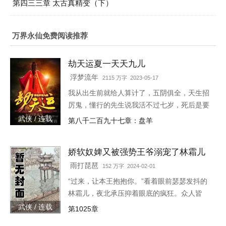
第四三三章 太古真精变（下）
万界永仙免费阅读推荐
劫天运夏一天天九儿
浮梦流年
2115 万字 2023-05-17
我从出生前就给人算计了，五阴俱全，天生招
厉鬼，懂行的先生说我活不过七岁，死后是要
给人养成血衣小鬼害人的。外婆为了救我，给
武侠 / 连载
第八千二百九十七章：盘羊
我娶了童养媳，让我过起了安生日子，虽然后
来我发现媳妇姐姐不是人…
娇软奴婢又被强势王爷溺宠了林霜儿
夜北承
雨打琵琶
152 万字 2024-02-01
“过来，让本王抱抱你。”看着眼前瑟瑟发抖的
林霜儿，夜北承压抑着眼底的疯狂。众人皆
知，大宋的战神王爷清冷寡欲，不近女色，偏
武侠 / 连载
第1025章
偏宠幸了一个婢女，还当宝贝似的捧在手心。