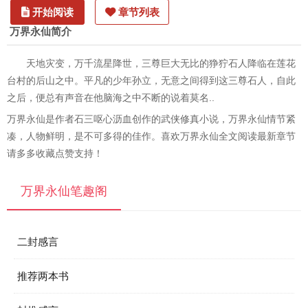
开始阅读
章节列表
万界永仙简介
天地灾变，万千流星降世，三尊巨大无比的狰狞石人降临在莲花
台村的后山之中。平凡的少年孙立，无意之间得到这三尊石人，自此
之后，便总有声音在他脑海之中不断的说着莫名..
万界永仙是作者石三呕心沥血创作的武侠修真小说，万界永仙情节紧
凑，人物鲜明，是不可多得的佳作。喜欢万界永仙全文阅读最新章节
请多多收藏点赞支持！
万界永仙笔趣阁
二封感言
推荐两本书