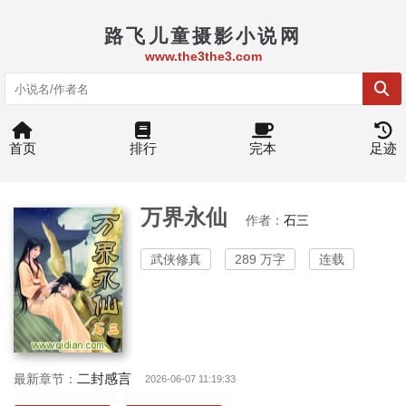
路飞儿童摄影小说网
www.the3the3.com
首页
排行
完本
足迹
万界永仙
作者：
石三
武侠修真
289 万字
连载
二封感言
最新章节：
2026-06-07 11:19:33