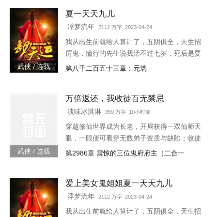
林霜儿出生贫寒，生来就是贱命，她知道自己
夏一天天九儿
不该沉迷于主子的宠爱。可这位主子，替她撑
腰，在她面前屈尊降贵，还给了她独一无二的
浮梦流年
2112 万字 2023-04-24
偏宠。林霜儿泥足深陷，心里眼里都只容得下
我从出生前就给人算计了，五阴俱全，天生招
他。可是后来，主子带回一个姑娘，那姑娘
厉鬼，懂行的先生说我活不过七岁，死后是要
长...
给人养成血衣小鬼害人的。外婆为了救我，给
武侠 / 连载
第八千二百五十三章：元璃
我娶了童养媳，让我过起了安生日子，虽然后
来我发现媳妇姐姐不是人…
万倍返还，我收徒百无禁忌
淡味冰淇淋
359 万字 10小时前
穿越修仙世界成为长老，开局获得一双仙师天
眼，一眼便可看穿无数弟子资质与缺陷；收徒
圣阶资质弟子，获得万倍返还体质，徒弟修炼
武侠 / 连载
第2986章 震惊的三位鬼府府主（二合一
我越强。 自此，张云开启了一条收徒养徒之
路…… “你培养徒弟修为从炼气期突破，获得
爱上美女鬼姐姐夏一天天九儿
百倍返还，你突破到了筑基期巅峰！” “你培养
徒弟修为从筑基期突破，获得千倍返还，你突
浮梦流年
2112 万字 2023-04-24
破到了金丹期巅峰！” “你培养徒弟修为从金丹
我从出生前就给人算计了，五阴俱全，天生招