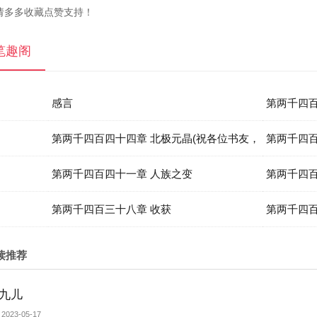
请多多收藏点赞支持！
笔趣阁
感言
第两千四百
第两千四百四十四章 北极元晶(祝各位书友，
第两千四百
中秋快乐）
第两千四百四十一章 人族之变
第两千四百
第两千四百三十八章 收获
第两千四百
读推荐
九儿
2023-05-17