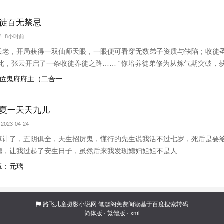
徒百无禁忌
万字 8小时前
长老，开局获得一双仙师天眼，一眼便可看穿无数弟子资质与缺陷；收徒
自此，张云开启了一条收徒养徒之路…… “你培养徒弟修为从炼气期突破，
弟修为从筑基期突破，获得千倍返还，你突破到了金丹期巅峰！” “你培养
的三位鬼府府主（二合一
！”【书友群：790924
夏一天天九儿
2023-04-24
算计了，五阴俱全，天生招厉鬼，懂行的先生说我活不过七岁，死后是要
媳，让我过起了安生日子，虽然后来我发现媳妇姐姐不是人…
章：元璃
路飞儿童摄影小说网
笔趣阁免费阅读基于百度搜索转码
简体版
·
繁體版
·
xml