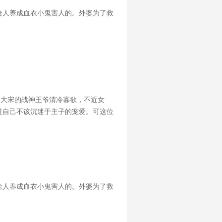
给人养成血衣小鬼害人的。外婆为了救
，大宋的战神王爷清冷寡欲，不近女
道自己不该沉迷于主子的宠爱。可这位
里都只容得下他。可是后来，主子带回
给人养成血衣小鬼害人的。外婆为了救