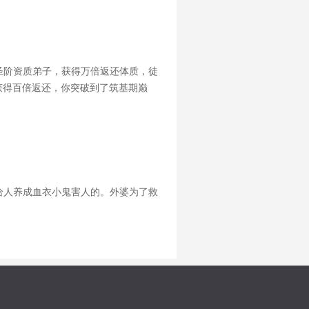
圣阶资质弟子，获得万倍返还体质，徒
获得百倍返还，你突破到了筑基期巅
徒弟修为从金丹期突破，获得万倍返还，
给人养成血衣小鬼害人的。外婆为了救