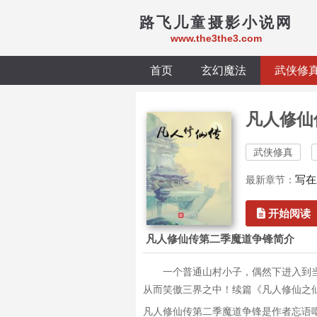
路飞儿童摄影小说网
www.the3the3.com
首页
玄幻魔法
武侠修
凡人修仙
武侠修真
写在
最新章节：
开始阅读
凡人修仙传第二季魔道争锋简介
一个普通山村小子，偶然下进入到
从而笑傲三界之中！续篇《凡人修仙之
凡人修仙传第二季魔道争锋是作者忘语