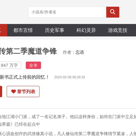
真
都市言情
历史军事
科幻灵异
游戏竞技
传第二季魔道争锋
作者：
忘语
847 万字
全本
新书正式上传前的回忆！
2023-02-09 06:29:16
章节列表
当地江湖小门派，成了一名记名弟子。他以这样身份，如何在门派中立足
仙界篇》已经在起点中
呕心沥血创作的武侠修真小说，凡人修仙传第二季魔道争锋情节紧凑，人