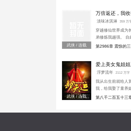
万倍返还，我收
淡味冰淇淋
359 
穿越修仙世界成为
弟修炼我越强。 
峰！” “你培养徒
武侠 / 连载
第2986章 震惊
你突破到了元婴期巅峰
爱上美女鬼姐姐
浮梦流年
2112 万字 
我从出生前就给人
我，给我娶了童养
武侠 / 连载
第八千二百五十三