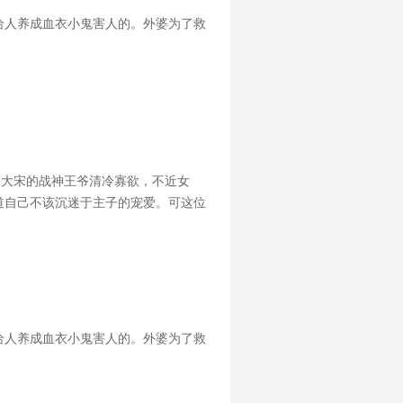
给人养成血衣小鬼害人的。外婆为了救
，大宋的战神王爷清冷寡欲，不近女
道自己不该沉迷于主子的宠爱。可这位
里都只容得下他。可是后来，主子带回
给人养成血衣小鬼害人的。外婆为了救