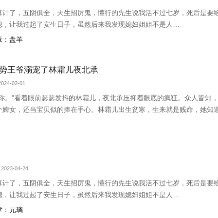
算计了，五阴俱全，天生招厉鬼，懂行的先生说我活不过七岁，死后是要
媳，让我过起了安生日子，虽然后来我发现媳妇姐姐不是人…
章：盘羊
势王爷溺宠了林霜儿夜北承
024-02-01
抱你。”看着眼前瑟瑟发抖的林霜儿，夜北承压抑着眼底的疯狂。众人皆知
个婢女，还当宝贝似的捧在手心。林霜儿出生贫寒，生来就是贱命，她知
在她面前屈尊降贵，还给了她独一无二的偏宠。林霜儿泥足深陷，心里眼
..
2023-04-24
算计了，五阴俱全，天生招厉鬼，懂行的先生说我活不过七岁，死后是要
媳，让我过起了安生日子，虽然后来我发现媳妇姐姐不是人…
章：元璃