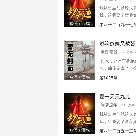
我从出生前就给人
我，给我娶了童养
武侠 / 连载
第八千二百九十七
娇软奴婢又被强
雨打琵琶
152 万字 2
“过来，让本王抱
色，偏偏宠幸了一
主子，替她撑腰，
武侠 / 连载
第1025章
一个姑娘，那姑娘长.
夏一天天九儿
浮梦流年
2112 万字 
我从出生前就给人
我，给我娶了童养
武侠 / 连载
第八千二百五十三