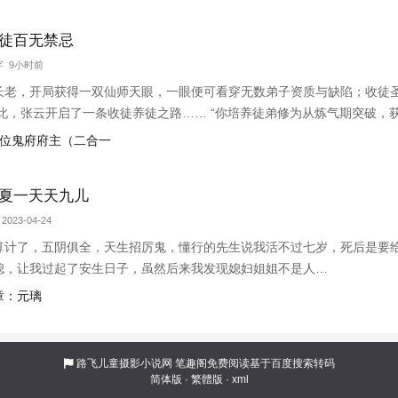
徒百无禁忌
万字 9小时前
长老，开局获得一双仙师天眼，一眼便可看穿无数弟子资质与缺陷；收徒
自此，张云开启了一条收徒养徒之路…… “你培养徒弟修为从炼气期突破，
弟修为从筑基期突破，获得千倍返还，你突破到了金丹期巅峰！” “你培养
的三位鬼府府主（二合一
！”【书友群：790924
夏一天天九儿
2023-04-24
算计了，五阴俱全，天生招厉鬼，懂行的先生说我活不过七岁，死后是要
媳，让我过起了安生日子，虽然后来我发现媳妇姐姐不是人…
章：元璃
路飞儿童摄影小说网
笔趣阁免费阅读基于百度搜索转码
简体版
·
繁體版
·
xml