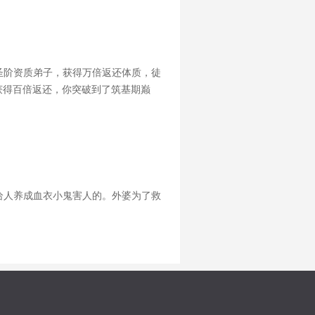
圣阶资质弟子，获得万倍返还体质，徒
获得百倍返还，你突破到了筑基期巅
徒弟修为从金丹期突破，获得万倍返还，
给人养成血衣小鬼害人的。外婆为了救