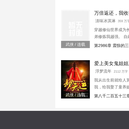
万倍返还，我收
淡味冰淇淋
359 
穿越修仙世界成为
弟修炼我越强。 
峰！” “你培养徒
武侠 / 连载
第2986章 震惊
你突破到了元婴期巅峰
爱上美女鬼姐姐
浮梦流年
2112 万字 
我从出生前就给人
我，给我娶了童养
武侠 / 连载
第八千二百五十三