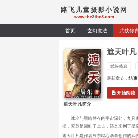
路飞儿童摄影小说网
www.the3the3.com
首页
玄幻魔法
武侠修
遮天叶凡
武侠修真
结束
最新章节：
开始阅读
遮天叶凡简介
冰冷与黑暗并存的宇宙深处，九具
棺，究竟是回到了上古，还是来到了星
遮天叶凡是作者辰东呕心沥血创作的武