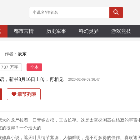
真
都市言情
历史军事
科幻灵异
游戏竞技
作者：
辰东
737 万字
全本
语，新书8月16日上传，再相见
2023-02-09 09:36:47
章节列表
庞大的龙尸拉着一口青铜古棺，亘古长存。这是太空探测器在枯寂的宇宙
空的彼岸？一个浩大的
侠修真小说，遮天叶凡情节紧凑，人物鲜明，是不可多得的佳作。喜欢遮