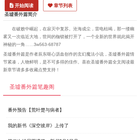
开始阅读
章节列表
圣墟番外篇简介
在破败中崛起，在寂灭中复苏。沧海成尘，雷电枯竭，那一缕幽
雾又一次临近大地，世间的枷锁被打开了，一个全新的世界就此揭开
神秘的一角……3w563-68787
圣墟番外篇是作者辰东呕心沥血创作的玄幻魔法小说，圣墟番外篇情
节紧凑，人物鲜明，是不可多得的佳作。喜欢圣墟番外篇全文阅读最
新章节请多多收藏点赞支持！
圣墟番外篇笔趣阁
番外预告【荒叶楚与病者】
我的新书《深空彼岸》上传了