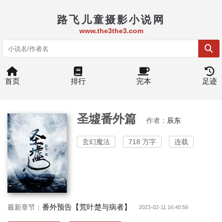
路飞儿童摄影小说网
www.the3the3.com
首页
排行
完本
足迹
圣墟番外篇
作者：
辰东
玄幻魔法
718 万字
连载
番外预告【荒叶楚与病者】
最新章节：
2023-02-11 16:40:56