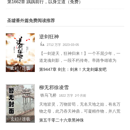
第1662章 踽踽前行，以身立道（免费）
圣墟番外篇免费阅读推荐
逆剑狂神
kͬѧ
2712 万字 2023-03-05
【一剑逆天，狂神归来！】一个不屈少年，一
道龙魂剑影，一段不朽传奇。帝路争雄谁为
峰，唯我林轩傲苍生！3w471-25091
玄幻 / 连载
第9447章 剑主：剑来！大龙剑爆发吧
柳无邪徐凌雪
铁马飞桥
1822 万字 2个月前
天地皆灵，万物皆苟，无名天地之始，有名万
物之母，此乃吞天神鼎，可凝精作物，并八荒
之心。得此鼎，吞四海，容八荒……一代邪
玄幻 / 连载
第五千零二十六章黑神珠
神，踏天之路！