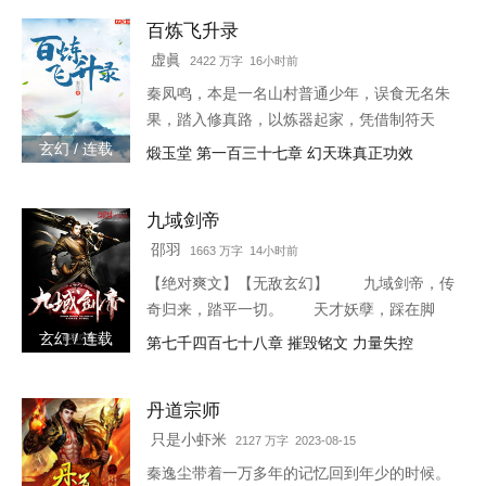
百炼飞升录
虚眞
2422 万字 16小时前
秦凤鸣，本是一名山村普通少年，误食无名朱
果，踏入修真路，以炼器起家，凭借制符天
赋，只身闯荡荆棘密布的修仙界，本一切都顺
玄幻 / 连载
煅玉堂 第一百三十七章 幻天珠真正功效
利非常，但却是有一难料之事发生在了他身
上…… 本书自开
九域剑帝
邵羽
1663 万字 14小时前
【绝对爽文】【无敌玄幻】 九域剑帝，传
奇归来，踏平一切。 天才妖孽，踩在脚
下，强者大能，挥手灭杀。 人不犯我，我
玄幻 / 连载
第七千四百七十八章 摧毁铭文 力量失控
不犯人，人若犯我，灭他九族。 3w0-1764
丹道宗师
只是小虾米
2127 万字 2023-08-15
秦逸尘带着一万多年的记忆回到年少的时候。