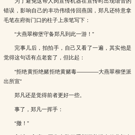
为了避免这帮人肉宣传机器在宣传时出现谐音的
错误，影响自己的丰功伟绩传回燕国，郑凡还特意拿
毛笔在府衙门口的柱子上亲笔写下：
“大燕翠柳堡守备郑凡到此一游！”
完事儿后，拍拍手，自己又看了一遍，其实他是
觉得这句话有点老套了，但比起：
“拒绝黄拒绝赌拒绝黄赌毒————大燕翠柳堡派
出所宣”
郑凡还是觉得前者更好一些。
事了，郑凡一挥手：
“撤！”