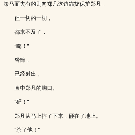
策马而去有的则向郑凡这边靠拢保护郑凡，
但一切的一切，
都来不及了，
“嗡！”
弩箭，
已经射出，
直中郑凡的胸口。
“砰！”
郑凡从马上摔了下来，砸在了地上。
“杀了他！”