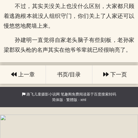
不过，其实关没关上也没什么区别，大家都只顾
着逃跑根本就没人组织守门，你们关上了人家还可以
慢悠悠地爬墙上来。
孙建明一直觉得自家老头脑子有些刻板，老孙家
梁郡双头枪的名声其实在他爷爷辈就已经很响亮了。
上一章
书页/目录
下一页
路飞儿童摄影小说网
笔趣阁免费阅读基于百度搜索转码
简体版
·
繁體版
·
xml