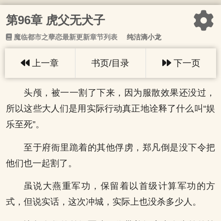
第96章 虎父无犬子
魔临都市之孽恋最新更新章节列表
纯洁滴小龙
上一章
书页/目录
下一页
头颅，被一一割了下来，因为服散效果还没过，
所以这些大人们是用实际行动真正地诠释了什么叫“娱
乐至死”。
至于府衙里跪着的其他俘虏，郑凡倒是没下令把
他们也一起割了。
虽说大燕重军功，保留着以首级计算军功的方
式，但说实话，这次冲城，实际上也没杀多少人。