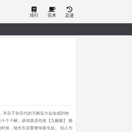
排行
完本
足迹
，并且子孙后代的天赋实力会加成到他
有十个子嗣，获得真灵幼崽【九幽獒】 拥
的时候，陆长生在娶妻纳妾生娃。 别人为