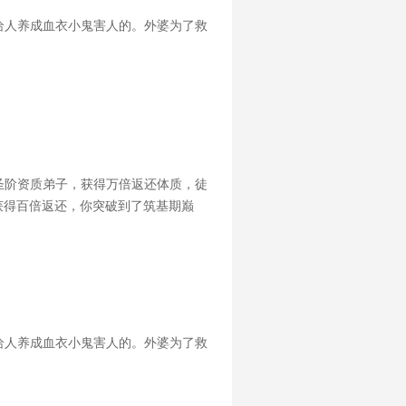
给人养成血衣小鬼害人的。外婆为了救
圣阶资质弟子，获得万倍返还体质，徒
获得百倍返还，你突破到了筑基期巅
徒弟修为从金丹期突破，获得万倍返还，
给人养成血衣小鬼害人的。外婆为了救