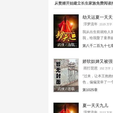
从赘婿开始建立长生家族免费阅读
劫天运夏一天天
浮梦流年
2115 万字 
我从出生前就给人
我，给我娶了童养
武侠 / 连载
第八千二百九十七
娇软奴婢又被强
雨打琵琶
152 万字 2
“过来，让本王抱
色，偏偏宠幸了一
主子，替她撑腰，
武侠 / 连载
第1025章
一个姑娘，那姑娘长.
夏一天天九儿
浮梦流年
2112 万字 