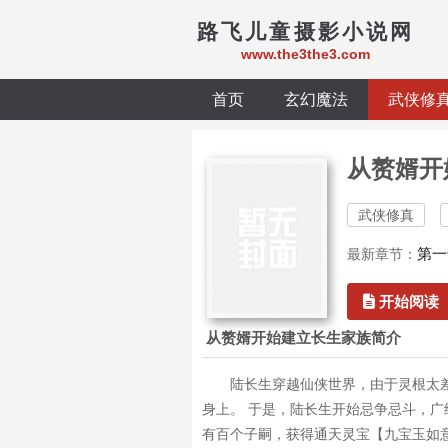
路飞儿童摄影小说网
www.the3the3.com
首页
玄幻魔法
武侠修
从赘婿开
武侠修真
第一
最新章节：
开始阅读
从赘婿开始建立长生家族简介
陆长生穿越仙侠世界，由于灵根太
身上。 于是，陆长生开始忌争忌斗，广
有百个子嗣，获得通天灵宝【九宝玉如意