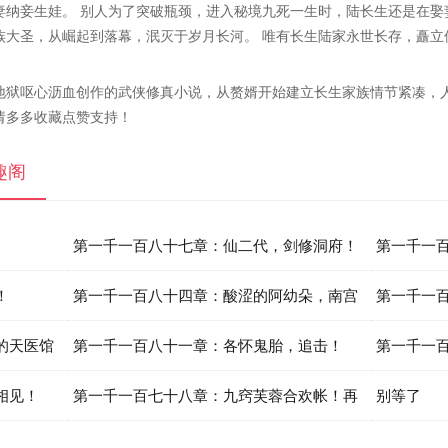
妻纳妾生娃。 别人为了突破瓶颈，进入秘境九死一生时，陆长生还是在娶
族大圣，从崛起到落幕，泯灭于岁月长河。 唯有长生陆家永世长存，矗立
地狱呕心沥血创作的武侠修真小说，从赘婿开始建立长生家族情节紧凑，
请多多收藏点赞支持！
趣阁
第一千一百八十七章：仙二代，剑修洞府！
第一千一
！
第一千一百八十四章：酸涩的阿幼朵，南宫
界！
第一千一
的天医馆
迷离冲击元婴！
第一千一百八十一章：各怀鬼胎，追击！
第一千一
相见！
第一千一百七十八章：九窍芙蓉合欢帐！再
祀！
别等了
临封魔之地！