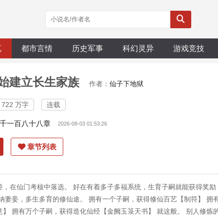
真
都市言情
历史军事
科幻灵异
游戏竞技
始建立长生家族
作者：
仙子下地狱
722 万字
连载
千一百八十八章
2026-08-03 01:53:26
章节列表
差，在仙门考核中落选。 好在有着多子多福系统，生育子嗣就能获得奖励
纳妻妾，多生多育的修仙途。 拥有一个子嗣，获得修仙百艺【制符】 拥
】 拥有万个子嗣，获得造化仙经【金阙玉箓天书】 就这般。 别人修炼