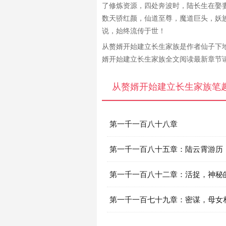
了修炼资源，四处奔波时，陆长生在娶
数天骄红颜，仙道至尊，魔道巨头，妖
说，始终流传于世！
从赘婿开始建立长生家族是作者仙子下
婿开始建立长生家族全文阅读最新章节
从赘婿开始建立长生家族笔
第一千一百八十八章
第一千一百八十五章：陆云霄游历
第一千一百八十二章：活捉，神秘
主！
第一千一百七十九章：密谋，母女