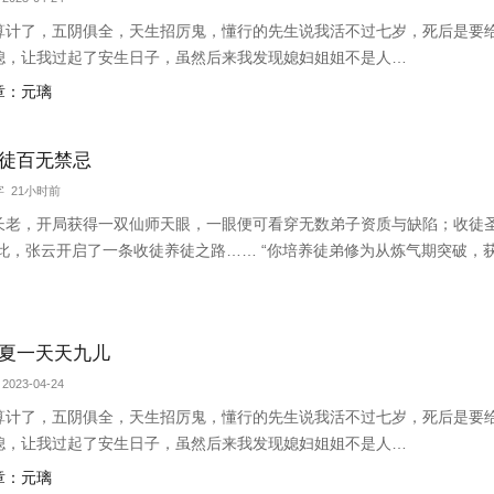
算计了，五阴俱全，天生招厉鬼，懂行的先生说我活不过七岁，死后是要
媳，让我过起了安生日子，虽然后来我发现媳妇姐姐不是人…
章：元璃
徒百无禁忌
万字 21小时前
长老，开局获得一双仙师天眼，一眼便可看穿无数弟子资质与缺陷；收徒
自此，张云开启了一条收徒养徒之路…… “你培养徒弟修为从炼气期突破，
弟修为从筑基期突破，获得千倍返还，你突破到了金丹期巅峰！” “你培养
！”【书友群：790924
夏一天天九儿
2023-04-24
算计了，五阴俱全，天生招厉鬼，懂行的先生说我活不过七岁，死后是要
媳，让我过起了安生日子，虽然后来我发现媳妇姐姐不是人…
章：元璃