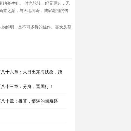
妻纳妾生娃。 时光轮转，纪元更迭，无
仙道之巅，与天地同寿，陆家老祖的传
人物鲜明，是不可多得的佳作。喜欢从赘
百八十六章：大日出东海扶桑，跨
百八十三章：分身，晋国行！
百八十章：推算，懵逼的幽魔祭