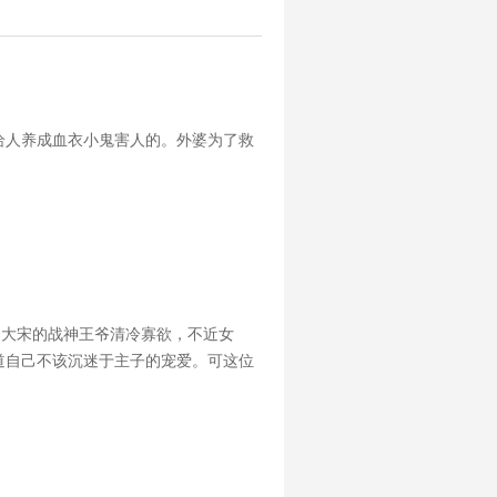
给人养成血衣小鬼害人的。外婆为了救
，大宋的战神王爷清冷寡欲，不近女
道自己不该沉迷于主子的宠爱。可这位
里都只容得下他。可是后来，主子带回