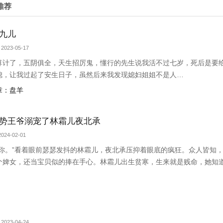
推荐
九儿
2023-05-17
算计了，五阴俱全，天生招厉鬼，懂行的先生说我活不过七岁，死后是要
媳，让我过起了安生日子，虽然后来我发现媳妇姐姐不是人…
章：盘羊
势王爷溺宠了林霜儿夜北承
024-02-01
抱你。”看着眼前瑟瑟发抖的林霜儿，夜北承压抑着眼底的疯狂。众人皆知
个婢女，还当宝贝似的捧在手心。林霜儿出生贫寒，生来就是贱命，她知
在她面前屈尊降贵，还给了她独一无二的偏宠。林霜儿泥足深陷，心里眼
..
2023-04-24