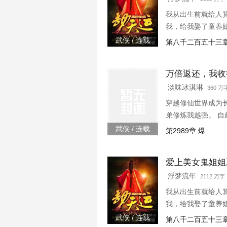
我从出生前就给人
我，给我娶了童养
武侠 / 连载
第八千二百五十三
万倍返还，我收
淡味冰淇淋
360 
穿越修仙世界成为
弟修炼我越强。 
峰！” “你培养徒
武侠 / 连载
第2989章 爆
你突破到了元婴期巅峰
爱上美女鬼姐姐
浮梦流年
2112 万字 
我从出生前就给人
我，给我娶了童养
武侠 / 连载
第八千二百五十三