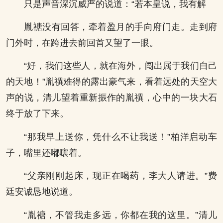
只是声音深沉威严的说道：“若本皇说，我有解
胤禟没有回答，牵着盈月的手向府门走。走到府
门外时，在跨进去前回首又望了一眼。
“好，我们这些人，就在海外，闯出属于我们自己
的天地！”胤禩难得的露出豪气来，看着远处的天空大
声的说，清儿望着重新振作的胤禩，心中的一块大石
终于放了下来。
“那我早上送你，凭什么不让我送！”柏洋启动车
子，嘴里还嘟嚷着。
“父亲刚刚起床，现正在喝药，李大人请进。”费
廷安诚恳地说道。
“胤禟，不管我走多远，你都在我的这里。”清儿