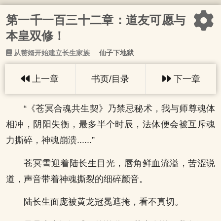
第一千一百三十二章：道友可愿与
本皇双修！
从赘婿开始建立长生家族
仙子下地狱
上一章
书页/目录
下一章
“《苍冥合魂共生契》乃禁忌秘术，我与师尊魂体
相冲，阴阳失衡，最多半个时辰，法体便会被互斥魂
力撕碎，神魂崩溃......”
苍冥雪迎着陆长生目光，唇角鲜血流溢，苦涩说
道，声音带着神魂撕裂的细碎颤音。
陆长生面庞被黄龙冠冕遮掩，看不真切。