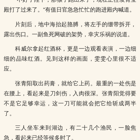
殿打了过来了。”有值日官急急忙忙的跑进殿内喊道。
片刻后，地中海抬起胳膊，将左手的绷带拆开，
露出伤口。一副鱼死网破的架势，幸灾乐祸的说道。
科威尔拿起红酒杯，更是一边观看表演，一边细
细的品味红酒。见到这样的画面，雯雯心里很不适
应。
张青阳取出药膏，就给它上药。最重的一处伤是
在腰上，看起来是刀剑伤，入肉很深。张青阳觉得要
不是它足够幸运，这一刀可能就会把它给斩成两半
了。
三人坐车来到湖边，有二十几个渔民，一脸焦
急，看起来已经等候多时了。