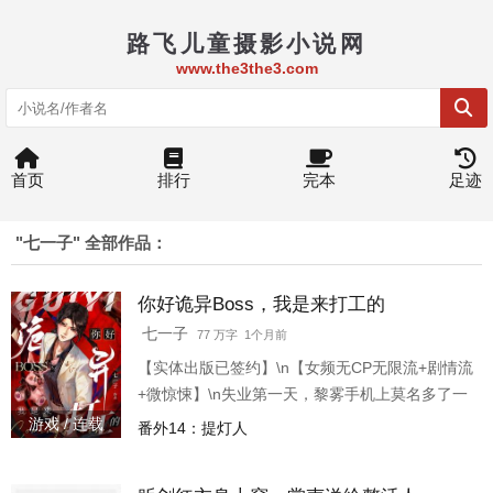
路飞儿童摄影小说网
www.the3the3.com
首页
排行
完本
足迹
"七一子" 全部作品：
你好诡异Boss，我是来打工的
七一子
77 万字 1个月前
【实体出版已签约】\n【女频无CP无限流+剧情流
+微惊悚】\n失业第一天，黎雾手机上莫名多了一
个APP。 \n上面的工作简单且高薪，一看就是杀
游戏 / 连载
番外14：提灯人
猪盘。\n黎雾：“去！去的就是杀猪盘。”\n她的工
作任务很简单：\n【小女孩保姆——5000元