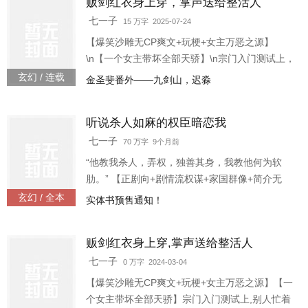
贩剑红衣身上穿，掌声送给整活人
\u002F天】\n【整形医院护士——10000\u002F
天】\n【农村守村人——30000\u002F天】\n工作
七一子
15 万字 2025-07-24
内容透明，工资日结，杀猪盘她也认了。 \n…
【爆笑沙雕无CP爽文+玩梗+女主万恶之源】
\n【一个女主带坏全部天骄】\n宗门入门测试上，
别人忙着测灵根，我忙着骗人。 \n迟淼穿进修真
玄幻 / 连载
金圣斐番外——九剑山，迟淼
界十年，绑定了 “行骗一百次”才能解锁的苟到天
荒地老后就能史上最强系统，简称——苟史系
听说杀人如麻的权臣暗恋我
统。 \n本想着解锁系统后就洗心革面做个人美心
善好女孩，不料缺德来自自我，在这条路上的不
七一子
70 万字 9个月前
归路上一去不复返，一个传染俩。 \n认识迟淼
“他教我杀人，弄权，独善其身，我教他何为软
前：\n剑宗圣子清冷无情，全天下少女为之疯狂
肋。” 【正剧向+剧情流权谋+家国群像+简介无
能】 姜轻鱼天生富贵，全家爱护养出来一身天真
玄幻 / 全本
实体书预售通知！
娇贵，直至姜家被满门抄斩之日，才知自己愚昧
不堪！ 再一睁眼，她势必力挽狂澜！ 而能够救姜
贩剑红衣身上穿,掌声送给整活人
家的人唯有大幽人尽皆知的 “厉鬼”——歹丞谢沉
渊！ 传闻谢沉渊做人做官都狠辣无比，灭在他手
七一子
0 万字 2024-03-04
中的世家望族，名门权贵数不胜数。 他手底下血
【爆笑沙雕无CP爽文+玩梗+女主万恶之源】【一
流成河，无一软肋，其言连皇帝都得忌惮三分。
个女主带坏全部天骄】宗门入门测试上,别人忙着