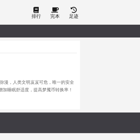
排行
完本
足迹
血雾弥漫，人类文明岌岌可危，唯一的安全
能增加睡眠舒适度，提高梦魇币转换率！
炮】\n从【火球术】，到焚烧万物的