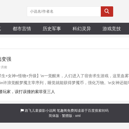
真
都市言情
历史军事
科幻灵异
游戏竞技
就变强
1个月前
+求生+女神+怪物+升级】\n一觉醒来，人们进入了宿舍求生游戏，这里
 \n许浪觉醒梦魇主宰序列，睡觉就能获得梦魇币，强化万物。\n女神还
】，到抵挡万劫的【不朽星门】\n从【电磁炮台】，到歼灭诡帝的【恒星大
狱楼玩家，误打误撞的索菲亚三人
冥想】，到
路飞儿童摄影小说网
笔趣阁免费阅读基于百度搜索转码
简体版
·
繁體版
·
xml