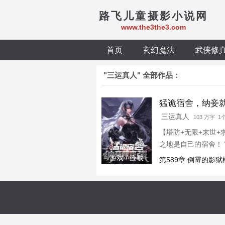
路飞儿童摄影小说网
www.the3the3.com
首页
玄幻魔法
武侠修
"三运真人" 全部作品：
猛诡宿舍，纳妾
三运真人
103 万字 
【塔防+无限+末世
之地是自己的宿舍！
\n从【破旧的木门
游戏 / 连载
第589章 倒霉的影
【灭世黑炎】\n从【