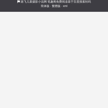
他想不明白只能努力学习，希望有朝一日父母能
路飞儿童摄影小说网
笔趣阁免费阅读基于百度搜索转码
简体版
·
繁體版
·
xml
认可他、或者不那么讨厌他也好。 直到他发现生
活的世界是一本话本。 原来，他的生母是江南乐
妓，刚出生就将他和真世子调包。 而真世子