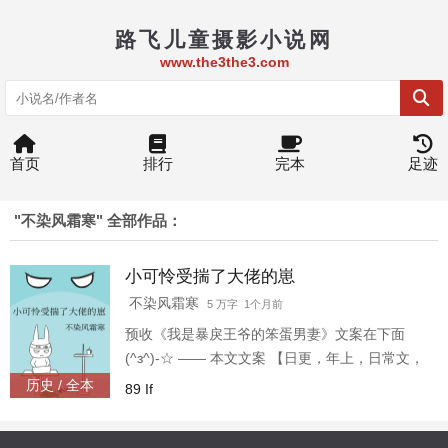
路飞儿童摄影小说网
www.the3the3.com
首页
排行
完本
足迹
"不染风霜寒" 全部作品：
小可怜受揣了大佬的崽
不染风霜寒
5 万字 1个月前
预收《我是暴戾王爷的笨蛋男妻》文案在下面
(^з^)-☆ —— 本文文案 【日更，年上，日常文，
弱受】 赵旻贵为侯府世子，却不受家人喜欢。 父
历史 / 全本
89 If
亲嫌他生的柔弱，母亲恨他无所作为，就连府里
的丫头见了他都恨不得淬一口，说一声“晦气。”