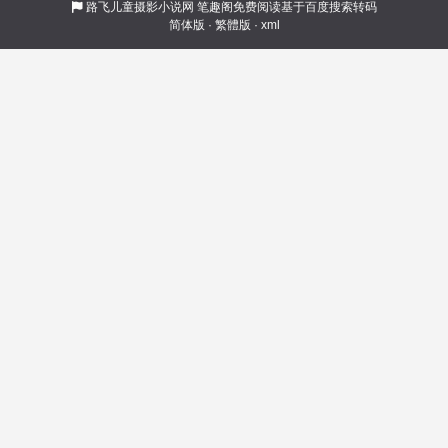
路飞儿童摄影小说网
笔趣阁免费阅读基于百度搜索转码
简体版
·
繁體版
·
xml