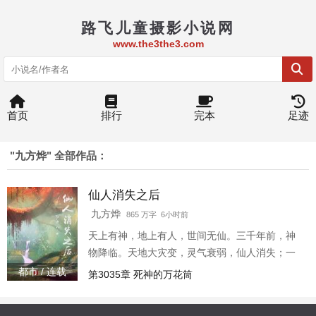
路飞儿童摄影小说网
www.the3the3.com
首页
排行
完本
足迹
"九方烨" 全部作品：
仙人消失之后
九方烨
865 万字 6小时前
天上有神，地上有人，世间无仙。三千年前，神
物降临。天地大灾变，灵气衰弱，仙人消失；一
百五十年前，神物降临。富饶的赤帕高原、战无
都市 / 连载
第3035章 死神的万花筒
不胜的盘龙古城，尽数化作黄土3w0-114672