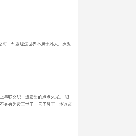
之时，却发现这世界不属于凡人。妖鬼
上串联交织，迸发出的点点火光。 昭
许不令身为肃王世子，天子脚下，本该谨
令：“我不是，别瞎说。” 群众：“许世子算