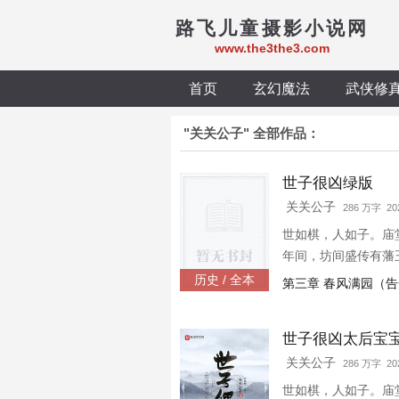
路飞儿童摄影小说网
www.the3the3.com
首页
玄幻魔法
武侠修
"关关公子" 全部作品：
世子很凶绿版
关关公子
286 万字 202
世如棋，人如子。庙
年间，坊间盛传有藩
历史 / 全本
第三章 春风满园（
世子很凶太后宝
关关公子
286 万字 202
世如棋，人如子。庙