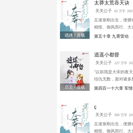
太莽太荒吞天诀
关关公子
62 万字 2023
左凌泉刚出生，便拥
精怪、御风而行、大
武侠 / 连载
第五十章 九霄雷动
逍遥小都督
关关公子
127 万字 202
“以前我是大宋的夜
结仇无数，面对诸多
历史 / 连载
第四百一十六章 军情
̫ç
关关公子
305 万字 1
左凌泉刚出生，便拥
精怪、御风而行、大