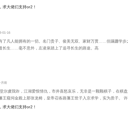
求大佬们支持or2！
-01-16
有了凡人能拥有的一切。名门贵子、俊美无双、家财万贯……但蹒跚学步
道长生……毫不意外，左凌泉踏上了追寻长生的路途。高
8个月前
庙堂尔虞我诈，江湖爱恨情仇，市井喜怒哀乐，无非是一颗颗棋子，在棋盘
藩王窥伺金殿上那张龙椅，皇帝召各路藩王世子入京求学，实为质子。 
 结果…… 群众：“许世子德才兼备，实乃‘不鸣则已，一鸣惊人\’。” 许不
求大佬们支持or2！
大才。