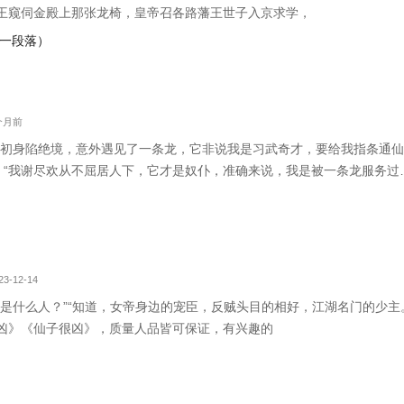
王窥伺金殿上那张龙椅，皇帝召各路藩王世子入京求学，
告一段落）
2个月前
当初身陷绝境，意外遇见了一条龙，它非说我是习武奇才，要给我指条通仙大
” “我谢尽欢从不屈居人下，它才是奴仆，准确来说，我是被一条龙服务过
且慢》，感兴趣的朋友可以先看老书~
3-12-14
我是什么人？”“知道，女帝身边的宠臣，反贼头目的相好，江湖名门的少主
凶》《仙子很凶》，质量人品皆可保证，有兴趣的