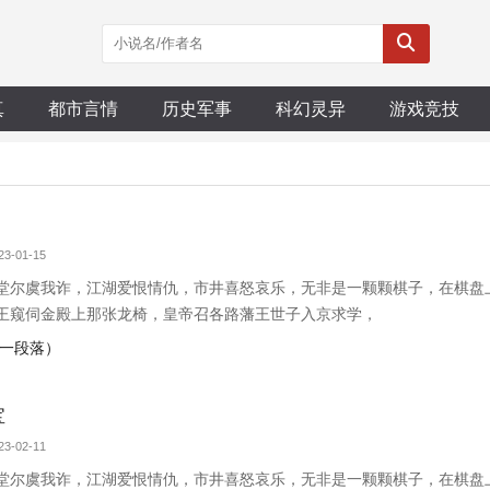
真
都市言情
历史军事
科幻灵异
游戏竞技
3-01-15
堂尔虞我诈，江湖爱恨情仇，市井喜怒哀乐，无非是一颗颗棋子，在棋盘
王窥伺金殿上那张龙椅，皇帝召各路藩王世子入京求学，
告一段落）
宝
3-02-11
堂尔虞我诈，江湖爱恨情仇，市井喜怒哀乐，无非是一颗颗棋子，在棋盘