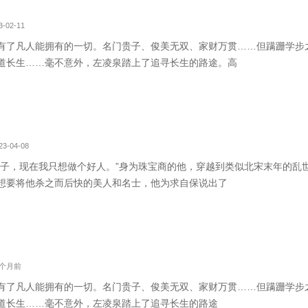
-02-11
有了凡人能拥有的一切。名门贵子、俊美无双、家财万贯……但蹒跚学步
道长生……毫不意外，左凌泉踏上了追寻长生的路途。高
3-04-08
天子，现在我只想做个好人。”身为珠宝商的他，穿越到类似北宋末年的乱
想要将他杀之而后快的美人和名士，他为求自保说出了
0个月前
有了凡人能拥有的一切。名门贵子、俊美无双、家财万贯……但蹒跚学步
道长生……毫不意外，左凌泉踏上了追寻长生的路途