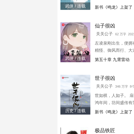
武侠 / 连载
新书《鸣龙》上架了，
仙子很凶
关关公子
62 万字 2023
左凌泉刚出生，便拥
精怪、御风而行、大
武侠 / 连载
第五十章 九霄雷动
世子很凶
关关公子
346 万字 
世如棋，人如子。 
鸿年间，坊间盛传有
言慎行‘藏拙自污\’。
历史 / 连载
新书《鸣龙》上架了，
无遗策，有平天下之
极品铁匠