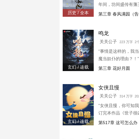
年间，坊间盛传有藩
历史 / 全本
第三章 春风满园（
鸣龙
关关公子
223 万字 
“事情是这样的，我
魔当奴仆的理由？！
《仙子很凶》《女侠
玄幻 / 连载
第三章 花好月圆
女侠且慢
关关公子
314 万字 202
“女侠且慢，你可知
订完本作品《世子很
玄幻 / 连载
第517章 这可怎么办