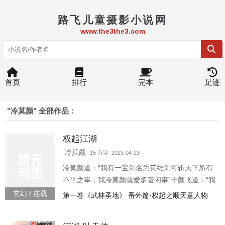
路飞儿童摄影小说网
www.the3the3.com
首页
排行
完本
足迹
"冷莫颜" 全部作品：
权起江湖
冷莫颜
15 万字 2023-04-23
冷莫颜道：“我有一宝剑名为英雄剑可斩天下所有
不平之事，我冷莫颜就爱多管闲事”于颜飞道：“我
有一宝剑名为权利剑可斩江湖所有尔虞我诈之
玄幻 / 连载
第一卷《武林圣地》 番外篇·权起之顺天意人物
事，我于颜飞也爱多管闲事”白露道：“虽无一剑，
可我有绝世武功在手，可保一方平安”......br>李子