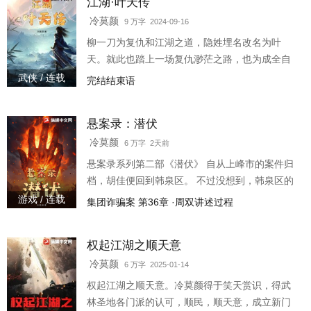
江湖·叶天传
义道：“颜值与智慧担当，我有一解毒秘籍和阵法
秘籍在手，我可让用毒之人无处藏也可让摆阵之
冷莫颜
9 万字 2024-09-16
人无处逃”我们都有共同的特点：“行侠仗义，乃君
柳一刀为复仇和江湖之道，隐姓埋名改名为叶
子也，人在江湖就要对得起大侠
天。就此也踏上一场复仇渺茫之路，也为成全自
己的江湖之道。
武侠 / 连载
完结结束语
悬案录：潜伏
冷莫颜
6 万字 2天前
悬案录系列第二部《潜伏》 自从上峰市的案件归
档，胡佳便回到韩泉区。 不过没想到，韩泉区的
最新犯罪团伙开始悄然萌发。 以袁志鹏为首初的
游戏 / 连载
集团诈骗案 第36章 ·周双讲述过程
犯罪为起点。 自造多起悬案，如工地抛尸案，珠
宝失窃案，墓地盗窃案，集团诈骗案，等多起案
权起江湖之顺天意
件的发生。 不过胡佳越是往里调查，便发现所有
案件中间可能隐藏不可告人的秘密，甚至最后牵
冷莫颜
6 万字 2025-01-14
扯出当年胡佳父亲卧底消失最终真相。 但这些案
权起江湖之顺天意。冷莫颜得于笑天赏识，得武
件的真相究竟如何。 静待胡佳逐步破案。 注:本故
林圣地各门派的认可，顺民，顺天意，成立新门