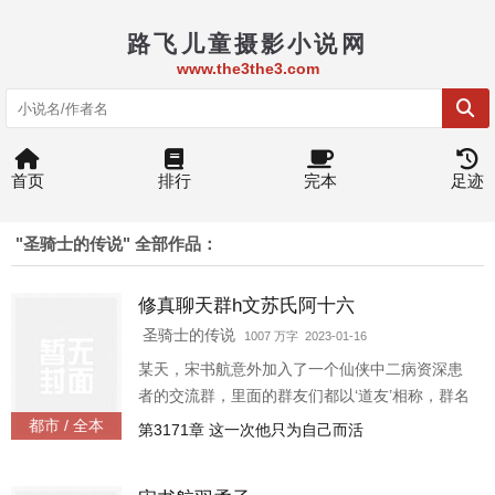
路飞儿童摄影小说网
www.the3the3.com
首页
排行
完本
足迹
"圣骑士的传说" 全部作品：
修真聊天群h文苏氏阿十六
圣骑士的传说
1007 万字 2023-01-16
某天，宋书航意外加入了一个仙侠中二病资深患
者的交流群，里面的群友们都以‘道友’相称，群名
片都是各种府主、洞主、真人、天师。连群主走
都市 / 全本
第3171章 这一次他只为自己而活
失的宠物犬都称为大妖犬离家出走。整天聊的是
炼丹、闯秘境