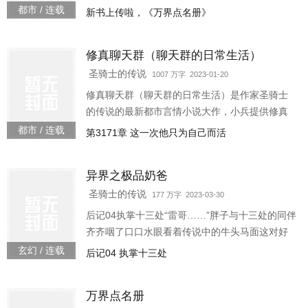
片都是各种府主、洞主、真人、天师。连群主走
都市 / 连载
新书上传啦，《万界点名册》
失的宠物犬都称为大妖犬离...
修真聊天群（聊天群的日常生活）
圣骑士的传说
1007 万字 2023-01-20
修真聊天群（聊天群的日常生活）是作家圣骑士
的传说的最新都市言情小说大作，小兵提供修真
聊天群（聊天群的日常生活）最新章节，修真聊
都市 / 连载
第3171章 这一次他只为自己而活
天群（聊天群的日常生活）全文阅读尽在小兵。
3w587-11
异界之极品奶爸
圣骑士的传说
177 万字 2023-03-30
后记04执掌十三处“雷哥……”胖子与十三处的同伴
齐齐咽了口口水眼看着传说中的牛头马面这对好
基友将十三处的几个老家伙灵魂拖走。全本小说
玄幻 / 连载
后记04 执掌十三处
网他们真的没有想到传说中的仙神之流竟然真的
存在！而且
万界点名册