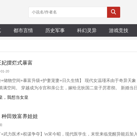
真
都市言情
历史军事
科幻灵异
游戏竞技
王妃摆烂式暴富
01-20
脸+储物空间+暴富升级+护妻宠妻+日久生情】 现代女温瑾禾由于奇异天
填满空间。 穿越成为冷宫和亲公主，嫁给北狄国二皇子厉君彻。 新婚当
薄唇微扬，抬起温瑾禾小巧的下巴， “美虽美矣，可惜不是本王的喜好。”
父皇，我想当女皇
父皇又来找我麻烦
，种田致富养娃娃
天前
+武力医术+权谋争夺】\n宋今昭，现代医学生，末世来临觉醒异能后加入