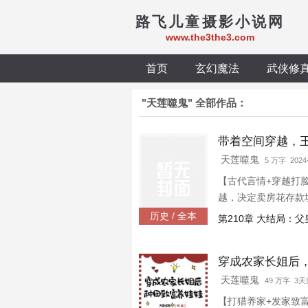
路飞儿童摄影小说网
www.the3the3.com
首页
玄幻魔法
武侠修
"天莲噬鬼" 全部作品：
带着空间穿越，
天莲噬鬼
5 万字 2024-
【古代言情+穿越打
越，决定卖房花存款
找李管家？” 厉君彻
历史 / 全本
第210章 大结局：
“王爷，我那该死的
穿成农家长姐后
天莲噬鬼
49 万字 3
【打猎养家+发家致富