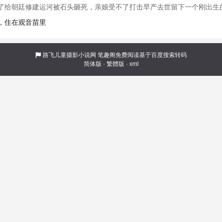
了给朝廷修建运河被石头砸死，亲娘受不了打击早产去世留下一个刚出生
收养四个孩子，决定将尚在襁褓里的幼弟过继给外人，把十岁的妹妹嫁出去给
厂，住在观音苗里
亲情，决定独自抚
路飞儿童摄影小说网
笔趣阁免费阅读基于百度搜索转码
简体版
·
繁體版
·
xml