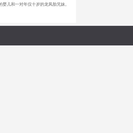
的婴儿和一对年仅十岁的龙凤胎兄妹。
生病的小孩冲喜当童养媳。 \n从小就