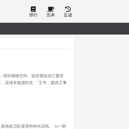
排行
完本
足迹
象，得到储物空间，提前预知自己要穿
日，温瑾禾挑眉轻笑：“王爷，圆房之事
 温瑾禾瞧着地上临月国派来的刺客，
基地保卫队接受特种兵训练。 \n一朝