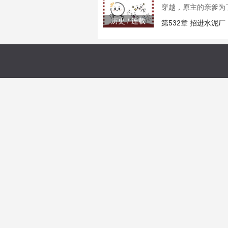
穿越，原主的亲爹为
\n大伯二伯不愿意
历史 / 连载
第532章 招进水泥
是孤儿的宋今昭贪恋