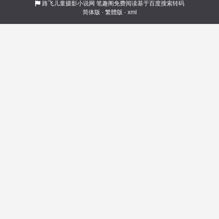
演大魔王，厉鬼当场跪舔喊大佬！ 惊悚值狂飙破
路飞儿童摄影小说网
笔趣阁免费阅读基于百度搜索转码
简体版
·
繁體版
·
xml
纪录，打赏刷爆服务器，安之赚得盆满钵满！直
到她发现，这直播间要的根本不是流量，而是活
人献祭！ 要我的命？先问问我这满级演技答不答
应！