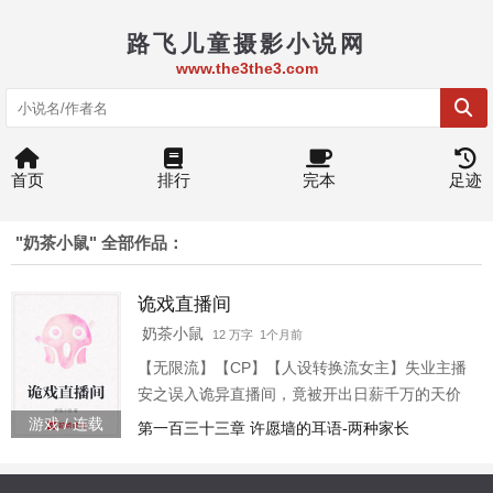
路飞儿童摄影小说网
www.the3the3.com
首页
排行
完本
足迹
"奶茶小鼠" 全部作品：
诡戏直播间
奶茶小鼠
12 万字 1个月前
【无限流】【CP】【人设转换流女主】失业主播
安之误入诡异直播间，竟被开出日薪千万的天价
亡命活！ 规则变态到离谱：扮演各种人设，崩一
游戏 / 连载
第一百三十三章 许愿墙的耳语-两种家长
次就死！可偏偏这群吃人的鬼怪，就爱扒着屏幕
看她飙戏！ 她演白莲花，鬼怪被骗得团团转！她