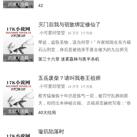
指为 “万古第一魔头”。每一次杀戮，皆是向死而
武侠 / 连载
42
生，以罪孽为祭，延缓神魂俱灭之期。 我以苍生
为饲，血炼三十六瓣金莲，只为渡你走出那个雨
灭门后我与宿敌绑定修仙了
夜。
小可爱邱莹莹
16 万字 1个月前
孽徒，盗取圣物，该当何罪！” 许家煌跪在东方碣
石山刑堂，身后是被他亲手废去修为的九位师兄
弟。 端木老祖震怒：“你可知罪！” 他抬头，望向
武侠 / 连载
第三十六章 迷雾森林与夜半杀机
山门之外：“弟子知罪，愿领天雷地火。” 那夜，
许家煌从刑堂消失，东方碣石山满门被屠。 只有
五岳废柴？请叫我卷王祖师
他活着。 三年后，焚香谷俗家女弟子凤夕瑶捡到
一个浑身是血的男人。 她不知，他正是整个修仙
小可爱邱莹莹
14 万字 1个月前
界追杀的“叛徒”。 更不知，自己将卷入一场颠覆
蔡芳猛修炼十年仍是炼气一层，被罚守乱葬岗那
三界的阴谋……
天，却挖出本神秘古籍。 古籍扉页赫然写着：“恭
喜道友绑定‘卷王成仙系统\’，检测到方圆百里内最
玄幻 / 连载
40大结局
卷修士——” “华山派李一桐，连续熬夜修炼七百
三十天，奖励《五年练气三年筑基》真题集。” 蔡
璇玑陷落时
芳猛咬牙不服，当即疯狂开卷。 直到五岳大比