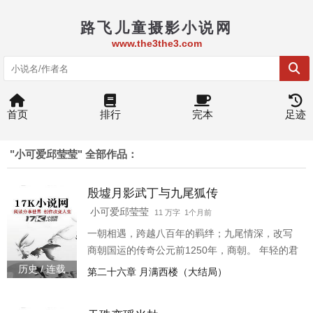
路飞儿童摄影小说网
www.the3the3.com
首页
排行
完本
足迹
"小可爱邱莹莹" 全部作品：
殷墟月影武丁与九尾狐传
小可爱邱莹莹
11 万字 1个月前
一朝相遇，跨越八百年的羁绊；九尾情深，改写
商朝国运的传奇公元前1250年，商朝。 年轻的君
王武丁继位未久，大旱连月，朝局动荡，内忧外
历史 / 连载
第二十六章 月满西楼（大结局）
患交织。这位心怀苍生却受制于旧贵族的王，在
深夜里独自走向太行山脚，却不知命运正为他准