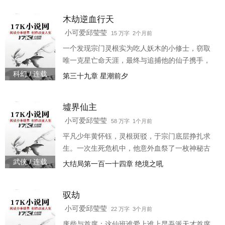
君”，却无人知晓他内心的疲惫与深渊般的孤独。
木劫逆血行天
柳如烟，修炼五百年的青丘狐妖，奉女娲密令入
世惑君，加速殷商天命终结。 她本应是冷静的执
小可爱邱莹莹
15 万字 2个月前
行者，却在淇水桃林与帝辛相遇——那个男人看
一个发现宗门灵根实为吃人妖木的小修士，窃取
透她伪装的眼神，竟与她一样盛放着不被世间理
唯一克星亡命天涯，最终与追捕他的仙子携手，
解的孤独。
揭穿延续万年的飞升谎言，于修真体系的废墟
科幻 / 连载
第三十九章 星潮前夕
上，重寻凡人之路。
墟界仙主
小可爱邱莹莹
58 万字 1个月前
平凡少年黄怀钰，灵根斑驳，于宗门底层挣扎求
生。一次生死危机中，他意外血祭了一枚神秘古
玉，竟唤醒其内蕴藏的太古仙府——【墟界】。
武侠 / 连载
大结局第一百一十四章 绝境之吼
仙府之内，别有洞天。此地时间流速可随心调
控，灵田可培育万古绝迹的圣药，更有残破的传
驭劫
承殿宇，记录着失落的功法秘典。 然而，仙府虽
好，却破损严重，亟需海量珍稀资源修复。更让
小可爱邱莹莹
22 万字 3个月前
黄怀钰不安的是，仙府深处似乎封印着一缕充满
废柴与首席：这仙班谁爱上谁上昆吾派天才首席