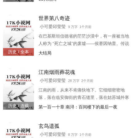
予了这个浑身血污的小杂役。 月圆之夜，灯影摇
曳。邱彪在琉璃光中窥见—— 青楼花魁原是仙界
世界第八奇迹
陨落的杀神，而他，只是她万载情劫中最微不足
道的一粒尘埃。 他捧着碎掉的琉璃与真心，在血
小可爱邱莹莹
9 万字 1个月前
月下仰头嘶问： 「若我只是劫灰，何故让我遇见
在巴基斯坦信德省的茫茫沙漠中，有一座被当地
光？」 而她立于九重崩塌的仙阙废墟，回望人间
人称为 “死亡之城”的废墟——侯赛因纳普。传说
那点微火
每逢月圆之夜，仍能听见公主的叹息随风飘过残
历史 / 全本
大结局
垣断壁。 1947年印巴分治前夕，一位英国考古学
家在废墟最深处的密室中发现了一具用象牙雕刻
江南烟雨葬花魂
的少女棺椁，棺盖上刻着波斯文：“世界第八奇
迹，时间的囚徒。”棺内没有遗骨，只有一卷用丝
小可爱邱莹莹
28 万字 2个月前
绸包裹的羊皮手稿。 手稿的第一页写着：“我的名
江南的雨，从来不肯痛快地下。它细细密密地
字叫邱莹莹，他们叫我侯赛因纳普的公主。如果
落，落在临安御街的青石缝里，落在姑苏城外寒
你读
山寺的钟声里，落在西湖画舫的纱帘上，也落在
历史 / 连载
第一百一十章 南浔：百间楼下的最后一夜
那些被正史遗忘的女子眼底。 这是一场下了千年
的雨。雨中有歌女低回的琴弦，有织女望断的秋
玄鸟遗孤
水，有闺秀藏于妆奁深处的词笺，有女尼拂去经
卷尘埃的指尖。 她们不是帝王将相的女人，不是
小可爱邱莹莹
8 万字 1个月前