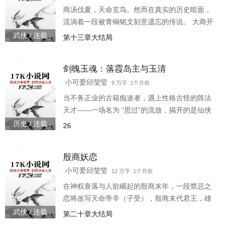
才子佳人的注脚——她们是江南旧巷里真实活过
商汤伐夏，天命玄鸟。然而在真实的历史暗面，
的魂魄，一颦一笑，都有诗词为证。 本书以宋词
流淌着一段被青铜铭文刻意遗忘的传说。 大商开
为骨、明清诗词为
国君主商汤，在誓师伐葛前夜，于淇水之畔遇见
武侠 / 连载
第十三章大结局
了她——柳如烟。 白衣如雪，眉间一点玄鸟朱
砂，眸染淡金，身后九尾虚影若隐若现。她赠他
剑魄玉魂：落霞岛主与玉清
玉佩，示警埋伏，助他初战告捷，却只说为了一
段 “三百年的因果”。她是狐妖，亦是遗孤。她的
小可爱邱莹莹
9 万字 1个月前
血脉里，流淌着上古青丘与玄鸟交织的秘密。
当不务正业的古籍痴迷者，遇上性格古怪的阵法
天才——一场名为 “思过”的流放，揭开的是仙侠
世界最深处的禁忌与救赎。玉清观少主邱莹莹，
历史 / 连载
26
修仙界公认的 “问题弟子”。身为名门正派继承
人，却对清规戒律视若无睹，整日流连于禁地藏
殷商妖恋
经阁，痴迷研究那些被时光遗忘的上古秘术、禁
忌阵法。 直到她触碰了师门最深的禁忌，震怒的
小可爱邱莹莹
12 万字 1个月前
师尊凌虚真人一纸令下，将她发配至万里之外的
在神权衰落与人欲崛起的殷商末年，一段禁忌之
落霞岛，面海思过三年。 落霞岛主蔡少坡，修仙
恋将改写天命帝辛（子受），殷商末代君王，雄
界最年轻的
才大略却日益孤绝。 在质疑天命、挑战神权的道
武侠 / 连载
第二十章大结局
路上，他建造鹿台、改革祭祀，被史书斥为 “暴