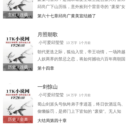
亘古死寂气息的意志碎片。 凭借【墟界】，黄怀
邱尚广下山历练，意外捡到个雷音寺的 “废柴”女
钰得以在残酷的修
弟子黄美宣。本以为是个拖油瓶，却发现她灵力
玄幻 / 连载
第六十七章邱尚广黄美宣结婚了
稀薄是因体内封印着上古凶兽九婴之魂。 更离谱
的是，九婴竟对她唯命是从：“主人，今天拆哪座
月照朝歌
山头？雷音寺自家行吗？”眼看黄美宣画风逐渐走
歪，邱尚广陷入沉思：我带的到底是未来佛母，
小可爱邱莹莹
13 万字 1个月前
还是灭世灾星？ 直到正邪大战爆发，他亲眼见她
朝代更迭之际，狐仙入世，帝王动情，一场跨越
素手一挥，凶兽成群，佛光如狱
人妖两界的禁忌之恋，将如何撼动六百年商朝国
运？ 故事背景商朝末年，帝乙三十年。王朝历经
历史 / 连载
第十四章
六百年风雨，国势日衰，四方诸侯蠢蠢欲动，西
岐姬氏悄然崛起。 太卜占卜天象，示警 “国运将
一剑惊山
倾”，朝堂内外暗流涌动。
小可爱邱莹莹
14 万字 1个月前
蜀山剑派头号纨绔弟子李逍遥，终日饮酒逗鸟、
偷懒躲罚，是师门上下皆知的 “废柴”。无人知
晓，他身负千年难遇的 “天漏之体”，所有修为入
历史 / 全本
大结局第四十章
体，三日必散，注定与长生大道无缘。他索性游
戏人间，藏锋于拙。 直到那一日，警世钟九响震