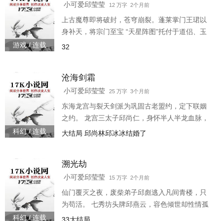
上，他魔性刷题震惊全场：“这招叫《黄冈密卷》
小可爱邱莹莹
12 万字 2个月前
第九式！” 高冷学霸李一桐看着自己系统突然提
上古魔尊即将破封，苍穹崩裂。蓬莱掌门王珺以
示：“警告！您的卷王地位正被蔡芳猛取代…
身补天，将宗门至宝 “天星阵图”托付于道侣、玉
衡门掌门邱莹莹。弥留之际，他承诺会回来，却
游戏 / 连载
32
最终消散于星辰光辉之中。 三百年后，邱莹莹已
成为仙盟之首，执掌北斗，威仪凛然，心却冰
沧海剑霜
封。 她将阵图炼为指环，日夜摩挲，是唯一残存
的温度。当镇魔渊封印再现裂痕，上古魔气外
小可爱邱莹莹
25 万字 3个月前
泄，她知浩劫再临。 唯有以阵图为钥，寻得传说
东海龙宫与裂天剑派为巩固古老盟约，定下联姻
中 “星陨之墟”的先天星核，方能彻底终结一切，
之约。 龙宫三太子邱尚仁，身怀半人半龙血脉，
而这，或许
在森严龙宫中地位尴尬，默默修炼上古秘法《海
科幻 / 连载
大结局 邱尚林邱冰冰结婚了
元三叠》，试图在修炼险途中寻得一缕自身之
道。 裂天剑派天骄邱冰冰，一心追求无上剑道，
溯光劫
视情爱如桎梏，对婚约冷漠以对，只信“心中无男
人，拔剑自然神”。 故事以二人截然不同的日常为
小可爱邱莹莹
15 万字 2个月前
起始： 邱尚仁在深海龙宫潜渊阁中，经历九死一
仙门覆灭之夜，废柴弟子邱彪逃入凡间青楼，只
生的功法异变，在崩溃边缘意外触发灵魂深处的
为苟活。 七秀坊头牌邱燕云，容色倾世却性情孤
古老共鸣；
冷，偏偏将一盏能照见前世今生的琉璃古灯，赠
科幻 / 连载
33大结局