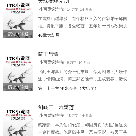
天珠变瑶光劫
备了一场跨越时空的邂逅。 邱莹莹，修行千年的
九尾狐，青丘最后的王室血脉。八百三十七年
小可爱邱莹莹
14 万字 1个月前
来，每个满月之夜，她都在同一个湖畔等待——
在青冥山瑶华派，有个格格不入的俗家弟子邱国
等待那个曾许诺 “待天下太平，必归来”的夏朝君
福。资质平庸，备受轻蔑，五年如一日地砍柴挑
王。岁月流
水，背负着亡国遗孤的重担与一把被嘲为 “顽铁”
武侠 / 连载
40章大结局
的黑沉重剑。直到宗门小比，这柄不起眼的剑第
一次显露出吞噬灵力、湮灭火球的诡异威能，邱
商王与狐
国福的名字与剑一起，被卷入宗门高层的审视与
猜忌。 然而无人知晓，这把剑，实为上古神器 “天
小可爱邱莹莹
9 万字 1个月前
珠”所化。更无人知晓，它与清琼派那位清冷绝俗
《商王与狐》简介王朝末世，命定相遇；人妖殊
的天之骄女邱丽珠，有着宿命般的因果纠缠。 昔
途，情撼山河。商王武乙晚年，王权衰微，诸侯
年青梅
离心。 王孙子托（即后来的商王文丁）骁勇桀
历史 / 连载
第二十一章 洹水长长（大结局）
骜，心怀大志，却困于深宫权谋与祖父的猜忌，
渴望破局之道。 一个风雪交加的月晦之夜，他在
剑藏三十六瓣莲
洹水之畔猎场，救下一只后腿被捕猎夹所伤、通
体雪白的灵狐。 狐名邱莹莹，修行三百年，聪慧
小可爱邱莹莹
15 万字 1个月前
灵动，为报恩，更为渡劫积德，出现在他面前。
蔡家豪，本为仙门俊彦，却因身负 “天诅”被迫执
掌金莲魔教。他屠戮生灵，恶名昭彰，被天下共