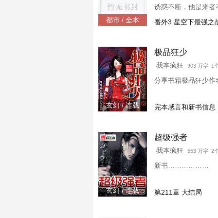
诱惑不断，他是来者
都市 / 全本
番外3 星空下最强之
极品狂少
我本疯狂
903 万字 
分享书籍极品狂少作者：
玄幻 / 连载
完本感言和新书信息
超级强者
我本疯狂
553 万字 
新书………………
玄幻 / 连载
第211章 大结局