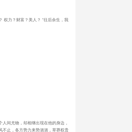
 权力？财富？美人？ “往后余生，我
个人间尤物，却相继出现在他的身边，
风不止，各方势力来势汹汹，草莽权贵