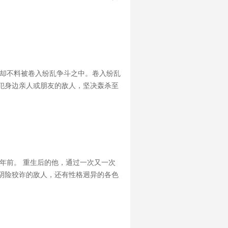
，却不料被卷入纷乱争斗之中。卷入纷乱
犯身边亲人或朋友的敌人，坚决轰杀至
) 3222358（名额不多）
年前。 重生后的他，通过一次又一次
阴险狡诈的敌人，还有性格迥异的各色
书宗旨：让男人想当主角，女人爱上主