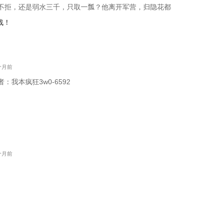
不拒，还是弱水三千，只取一瓢？他离开军营，归隐花都
战！
1个月前
我本疯狂3w0-6592
2个月前