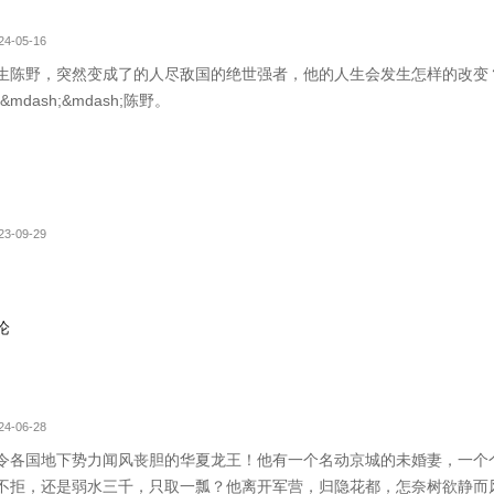
4-05-16
生陈野，突然变成了的人尽敌国的绝世强者，他的人生会发生怎样的改变？
dash;&mdash;陈野。
3-09-29
论
4-06-28
令各国地下势力闻风丧胆的华夏龙王！他有一个名动京城的未婚妻，一个
不拒，还是弱水三千，只取一瓢？他离开军营，归隐花都，怎奈树欲静而