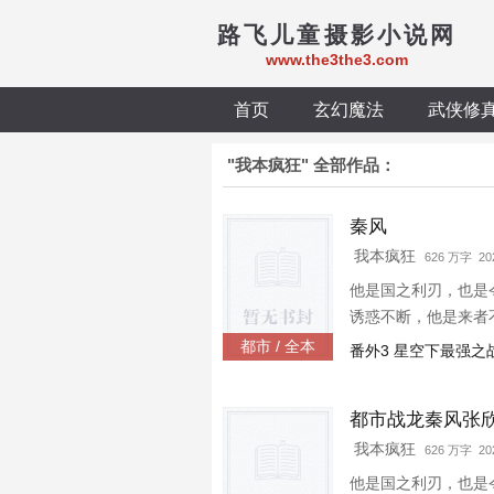
路飞儿童摄影小说网
www.the3the3.com
首页
玄幻魔法
武侠修
"我本疯狂" 全部作品：
秦风
我本疯狂
626 万字 202
他是国之利刃，也是
诱惑不断，他是来者
都市 / 全本
番外3 星空下最强之
都市战龙秦风张
我本疯狂
626 万字 202
他是国之利刃，也是