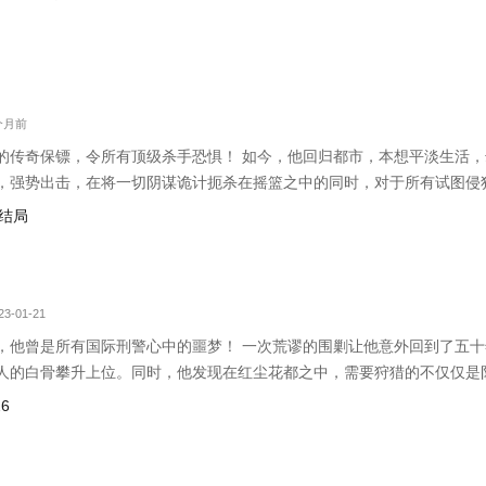
应对？“动我亲友者，势必清算；犯我华夏者，虽远必诛！”——秦风。
2个月前
的传奇保镖，令所有顶级杀手恐惧！ 如今，他回归都市，本想平淡生活
，强势出击，在将一切阴谋诡计扼杀在摇篮之中的同时，对于所有试图侵
这场赌博中胜出，那么就出老千吧！！！” ——李强 书友群:60328894(已满
大结局
多）
3-01-21
，他曾是所有国际刑警心中的噩梦！ 一次荒谬的围剿让他意外回到了五十
人的白骨攀升上位。同时，他发现在红尘花都之中，需要狩猎的不仅仅是
杀不了的目标，今生，这些祸国殃民的美女能否逃脱他的狩猎？ ··· 本
6
浪迹花都》《特种教师》《