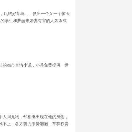
山，玩转好莱坞……做出一个又一个惊天
他的学生和萝丽未婚妻有害的人轰杀成
无断更史，全本保证，请大家放心收看。
佳的都市言情小说，小兵免费提供一世
个人间尤物，却相继出现在他的身边，
风不止，各方势力来势汹汹，草莽权贵