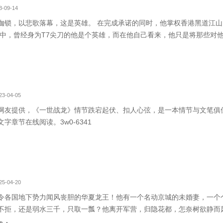
-09-14
枷锁，以悲歌落幕，这是英雄。 在完成承诺的同时，他掌权香港黑道江
眼中，曾经身为T7尖刀的他是个英雄，而在他自己看来，他只是将那些对
扼杀在摇篮之中而已…… 疯狂已完本《浪迹花都》和《丹帝》两本书，
（新群，只收VI
3-04-05
网友提供，《一世战龙》情节跌宕起伏、扣人心弦，是一本情节与文笔俱
字章节在线阅读。3w0-6341
5-04-20
令各国地下势力闻风丧胆的华夏龙王！他有一个名动京城的未婚妻，一个
不拒，还是弱水三千，只取一瓢？他离开军营，归隐花都，怎奈树欲静而
应对？“动我亲友者，势必清算；犯我华夏者，虽远必诛！”——秦风。各