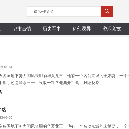
真
都市言情
历史军事
科幻灵异
游戏竞技
3-01-14
令各国地下势力闻风丧胆的华夏龙王！他有一个名动京城的未婚妻，一个
不拒，还是弱水三千，只取一瓢？他离开军营，归隐花都
战！
欣然
3-02-06
令各国地下势力闻风丧胆的华夏龙王！他有一个名动京城的未婚妻，一个