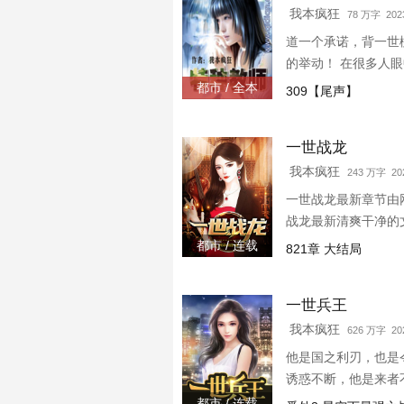
我本疯狂
78 万字 2023
道一个承诺，背一世
的举动！ 在很多人
渣，将一切阴谋诡计
都市 / 全本
309【尾声】
VIP群：16435753
一世战龙
我本疯狂
243 万字 202
一世战龙最新章节由
战龙最新清爽干净的文
都市 / 连载
821章 大结局
一世兵王
我本疯狂
626 万字 202
他是国之利刃，也是
诱惑不断，他是来者
虎视眈眈，他该如何
都市 / 连载