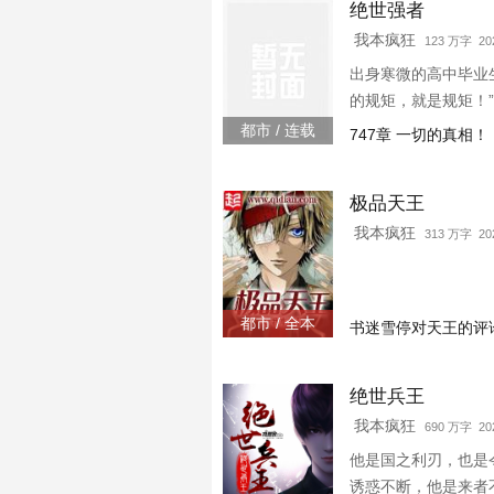
绝世强者
我本疯狂
123 万字 202
出身寒微的高中毕业
的规矩，就是规矩！”&m
都市 / 连载
747章 一切的真相！
极品天王
我本疯狂
313 万字 202
都市 / 全本
书迷雪停对天王的评
绝世兵王
我本疯狂
690 万字 202
他是国之利刃，也是
诱惑不断，他是来者