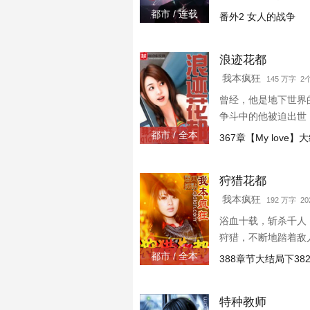
虎视眈眈，他该如何
都市 / 连载
番外2 女人的战争
浪迹花都
我本疯狂
145 万字 
曾经，他是地下世界
争斗中的他被迫出世
渣！ “如果不能在人生
都市 / 全本
367章【My love】
68328407（名额不
狩猎花都
我本疯狂
192 万字 202
浴血十载，斩杀千人
狩猎，不断地踏着敌
美女。 前世没有他暗
都市 / 全本
388章节大结局下382
角。 疯狂已完本《
特种教师