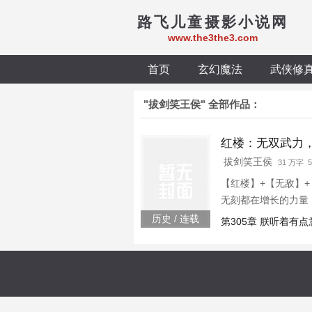
路飞儿童摄影小说网
www.the3the3.com
首页
玄幻魔法
武侠修
"拔剑笑王侯" 全部作品：
红楼：无双武力
拔剑笑王侯
31 万字 
【红楼】+【无敌】+
无刻都在增长的力量
参军并且免去了奴籍
历史 / 连载
第305章 朕听着有点
迫，在绝对的个人实