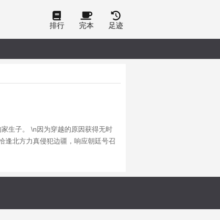
排行
完本
足迹
家生子。 \n因为穿越的原因获得无时
，恰逢北方力真侵犯边疆，响应朝廷号召
将。 \n管你朝堂阴谋，还是皇权压