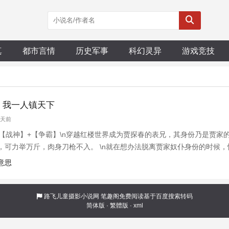
真
都市言情
历史军事
科幻灵异
游戏竞技
，我一人镇天下
5天前
【战神】+【争霸】\n穿越红楼世界成为贾探春的表兄，其身份乃是贾家的
，可力举万斤，肉身刀枪不入。 \n就在想办法脱离贾家奴仆身份的时候
。 \n手持三尖两刃刀走上战场，闯下一个二郎真君的名号，成为天下第一武
意思
力面前全部都是
路飞儿童摄影小说网
笔趣阁免费阅读基于百度搜索转码
简体版
·
繁體版
·
xml