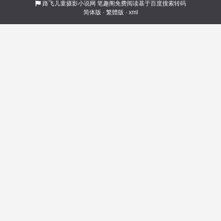
程！ 一世清平怎敢误君入繁华三千世界……本以
路飞儿童摄影小说网
笔趣阁免费阅读基于百度搜索转码
简体版
·
繁體版
·
xml
为心不在生恸怎知宿命难懂！ 吹灯笔记铁粉，不
一样的历险，一个石器考古工作者的惊天逆险，
个人真实烧脑经历，如有虚构，纯属偶然（元老
级别全能