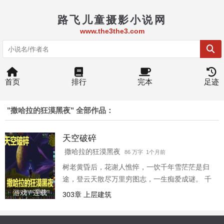
路飞儿童摄影小说网
www.the3the3.com
首页
排行
完本
足迹
"撒哈拉的狂漠黑夜" 全部作品：
天空破碎
撒哈拉的狂漠黑夜
86 万字 1个月前
树老黄昏后，花谢人憔悴，一饮千年雪茫茫是归
途，登云天散尽万里穷图志，一生痴爱成谜。 千
年一梦醉，万世已沧桑，我在无尽的虚空默默等
游戏 / 连载
303章 上层建筑
待，等待，等待逆转时空的一切可能······为你卸
下孤独的伪装，为你隐去嗜血的埋名，无尽征