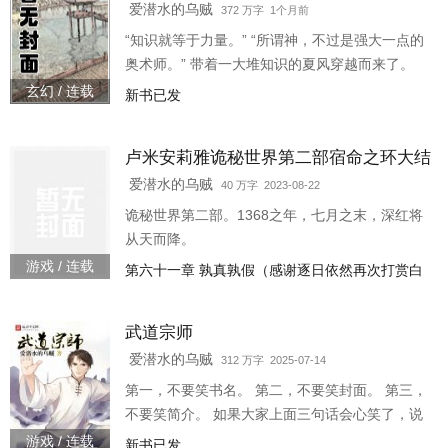
爱潜水的乌贼
372 万字 1个月前
“知识就等于力量。” “所谓神，不过是强大一点的
奥术师。” 带着一大堆知识的夏风穿越而来了。
玄幻 / 连载
新书已发
卢米安莉雅诡秘世界第二部宿命之环大结
局
爱潜水的乌贼
40 万字 2023-08-22
诡秘世界第二部。1368之年，七月之末，深红将
从天而降。
游戏 / 连载
第六十一章 孰真孰假（感谢逐日依然再次打赏白
银盟）
武道宗师
爱潜水的乌贼
312 万字 2025-07-14
第一，不要笑书名。 第二，不要笑封面。 第三，
不要笑简介。 如果大家上面三句话会心笑了，说
明本书风格应该挺适合你们的。 在这里，武道不
游戏 / 连载
新书已发