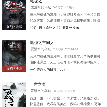
诡秘之主
爱潜水的乌贼
568 万字 1个月前
蒸汽与机械的浪潮中，谁能触及非凡历史和黑暗
的迷雾里，又是谁在耳语我从诡秘中醒来，睁眼
看见这个世界： 枪械，大炮，巨舰，飞空
玄幻 / 连载
12月1日《诡秘之主》新番外发布
艇，差分机；魔药，占卜，诅咒，倒吊人，封印
物光明依旧照耀，神秘从未远离，这是一段“愚者”
诡秘之主同人
的传说。
爱潜水的乌贼
517 万字 2023-01-16
蒸汽与机械的浪潮中，谁能触及非凡？历史和黑
暗的迷雾里，又是谁在耳语？我从诡秘中醒来，
睁眼看见这个世界：枪械，大炮，巨舰，飞空
玄幻 / 全本
一个普通人的日常（八）
艇，差分机；魔药，占卜，诅咒，倒吊人，封印
物……光明依旧照耀
一世之尊
爱潜水的乌贼
533 万字 10个月前
我这一生，不问前尘，不求来世，只轰轰烈烈，
快意恩仇，败尽各族英杰，傲笑六道神魔！ 万年