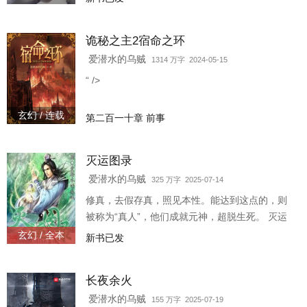
再是虚无缥缈的传说，而是切切实实的传承，经
过与科技的对抗后，彻底融入了社会，有了各种
诡秘之主2宿命之环
各样的武道比赛，文无第一，武无第二！ 楼成得
到武道一大流派断绝的传承后，向着最初的梦
爱潜水的乌贼
1314 万字 2024-05-15
想，向着心里的荣耀，一步一步前进，都市之中
“ />
仍有豪侠，当今时代依存英雄！
玄幻 / 连载
第二百一十章 前事
灭运图录
爱潜水的乌贼
325 万字 2025-07-14
修真，去假存真，照见本性。能达到这点的，则
被称为“真人”，他们成就元神，超脱生死。 灭运
图录，灭运道种？ 一个偶得上古仙法的穿越客在
玄幻 / 全本
新书已发
这诸天万界、亿兆大千世界的修炼故事。 群号：
一群:二一三九三三零四八(已满） 二群:一四零零
长夜余火
三三九六零
爱潜水的乌贼
155 万字 2025-07-19