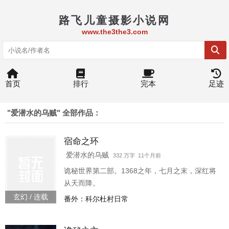
路飞儿童摄影小说网
www.the3the3.com
首页
排行
完本
足迹
"爱潜水的乌贼" 全部作品：
宿命之环
爱潜水的乌贼
332 万字 11个月前
诡秘世界第二部。1368之年，七月之末，深红将
从天而降。
玄幻 / 连载
番外：科尔杜村日常