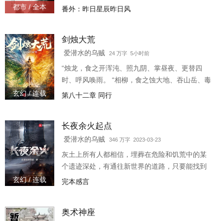
之后，大劫再启，如来金身，元始道体，孰强孰
都市 / 全本
番外：昨日星辰昨日风
弱，如来神掌，截天七式，谁领风骚？ 轮回之
中，孟奇自少林寺开始了自己 “纵横一生，谁能相
剑烛大荒
抗”的历程。
爱潜水的乌贼
24 万字 5小时前
“烛龙，食之开浑沌、照九阴、掌昼夜、更替四
时、呼风唤雨。 “相柳，食之蚀大地、吞山岳、毒
百世、九头各行。 “肥遗，食之克虫豸、御精神、
玄幻 / 连载
第八十二章 同行
百病不入。 “蜮虫，食之擅伏擅藏、含沙射人。
“…… “这个世界的秘传《山海经》怎么和我上辈
长夜余火起点
子看得不太一样？”丁松言默念之中，侧头望向旁
边的人：“你是说，这些早已绝迹，只有先吃者根
爱潜水的乌贼
346 万字 2023-03-23
据身体变化开创的武功遗留下来，可以修炼？”
灰土上所有人都相信，埋葬在危险和饥荒中的某
个遗迹深处，有通往新世界的道路，只要能找到
一把独特的钥匙，打开那扇门，就能进入新世
玄幻 / 连载
完本感言
界。在那里，大地是丰饶的，就像流淌着奶与
蜜，阳光是灿烂的，似
奥术神座