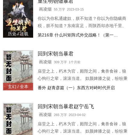
重生明朝做暴君
画凌烟
55 万字 2023-03-15
你以为你私通建奴，朕不知道？你以为你隐瞒商
税，朕不知道？东南富足，而陕西却赤地千里、
饿殍遍野，朝廷大臣不顾百姓死活、天下存亡，
历史 / 连载
第216章 什么叫矩阵式外交战略！（第一…
吸大明的血，剐百姓的肉！匹夫之怒，尚且血溅
三尺，那你知不知
回到宋朝当暴君
画凌烟
309 万字 1个月前
庙堂之上，朽木为官，殿陛之间，禽兽食禄，狼
心狗行之辈，滚滚当道。 奴颜婢膝之徒，纷纷秉
政，以致社稷丘墟，苍生涂炭！ 汝等逼问朕手中
玄幻 / 全本
番外 赵青彦篇（一）东西方对峙时代开启
剑利否？
回到宋朝当暴君赵宁岳飞
画凌烟
265 万字 2023-04-02
庙堂之上，朽木为官，殿陛之间，禽兽食禄，狼
心狗行之辈，滚滚当道。 奴颜婢膝之徒，纷纷秉