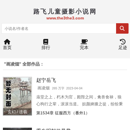
路飞儿童摄影小说网
www.the3the3.com
首页
排行
完本
足迹
"画凌烟" 全部作品：
赵宁岳飞
画凌烟
265 万字 2023-04-04
庙堂之上，朽木为官，殿陛之间，禽兽食禄，狼
心狗行之辈，滚滚当道。 奴颜婢膝之徒，纷纷秉
政，以致社稷丘墟，苍生涂炭！ 汝等逼问朕手中
玄幻 / 连载
第1534章 征服西方（番外1）
剑利否？