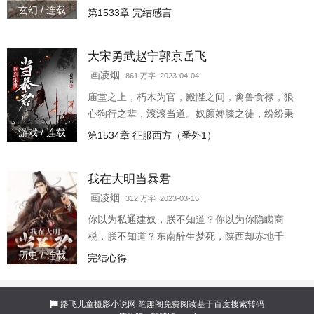
政，以致社稷丘墟，苍生涂炭！ 汝等逼问朕手中
玄幻 / 连载
第1533章 完结感言
剑利否？
大宋勇武赵宁郭京岳飞
画凌烟
861 万字 2023-04-04
庙堂之上，朽木为官，殿陛之间，禽兽食禄，狼
心狗行之辈，滚滚当道。奴颜婢膝之徒，纷纷秉
政，以致社稷丘墟，苍生涂炭！汝等逼问朕手中
游戏 / 连载
第1534章 征服西方（番外1）
剑利否？各位书友要是觉得《大宋勇武赵宁郭京
岳飞》还不错的话
我在大明当暴君
画凌烟
312 万字 2023-03-15
你以为私通建奴，朕不知道？你以为你隐瞒商
税，朕不知道？东南醉生梦死，陕西却赤地千
里、饿殍遍野！朝廷大臣不顾百姓死活、天下存
历史 / 连载
完结心得
亡，吸大明的血，剐百姓的肉！匹夫之怒，尚且
血溅三尺，那你知不知
路飞儿童摄影小说网
笔趣阁免费阅读基于百度搜索转码