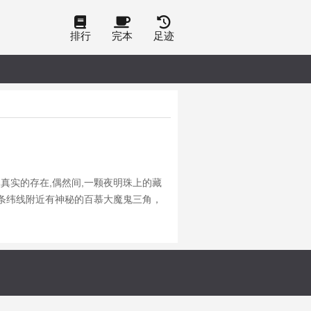
排行
完本
足迹
煞真实的存在,偶然间,一颗夜明珠上的藏
这条纬线附近有神秘的百慕大魔鬼三角，
文明只出现在这一纬度,为什么世界各国