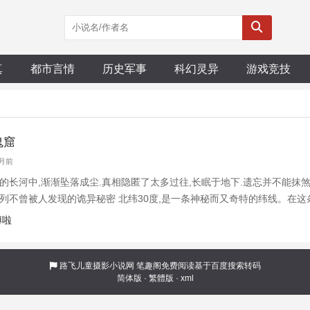
真
都市言情
历史军事
科幻灵异
游戏竞技
鬼窟
个月前
的长河中,渐渐坠落成尘.真相隐匿了太多过往,长眠于地下.遗忘并不能抹
系列不曾被人发现的诡异秘密 北纬30度,是一条神秘而又奇特的纬线。在
,沉没的亚特兰蒂斯，玛雅文明,古巴比伦王国……为什么高度发展的史前
博啦
的相似之处,
路飞儿童摄影小说网
笔趣阁免费阅读基于百度搜索转码
简体版
·
繁體版
·
xml