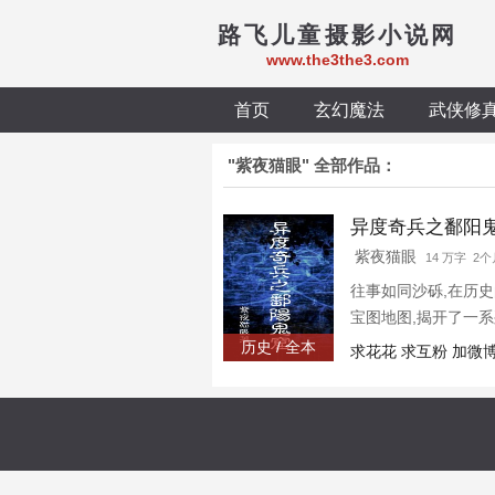
路飞儿童摄影小说网
www.the3the3.com
首页
玄幻魔法
武侠修
"紫夜猫眼" 全部作品：
异度奇兵之鄱阳
紫夜猫眼
14 万字 2
往事如同沙砾,在历史
宝图地图,揭开了一
埃及金字塔，三星堆
历史 / 全本
求花花 求互粉 加微
的神话传说都有惊人