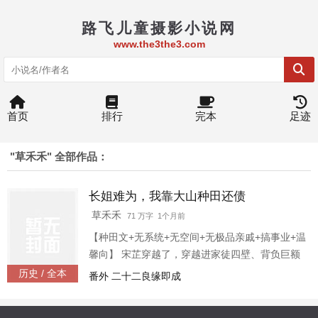
路飞儿童摄影小说网
www.the3the3.com
首页
排行
完本
足迹
"草禾禾" 全部作品：
长姐难为，我靠大山种田还债
草禾禾
71 万字 1个月前
【种田文+无系统+无空间+无极品亲戚+搞事业+温
馨向】 宋芷穿越了，穿越进家徒四壁、背负巨额
负债的农家。 一睁眼，摆在眼前的就是， 战死的
历史 / 全本
番外 二十二良缘即成
爹、难产殒命的娘、病弱的小弟、以及重压之下
濒临崩溃的家。 在这种buff叠满的困境之下，至