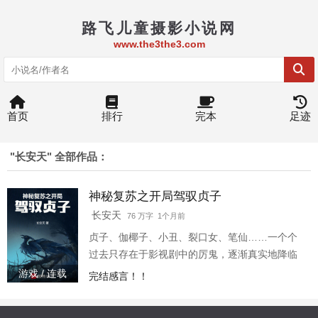
路飞儿童摄影小说网
www.the3the3.com
首页
排行
完本
足迹
"长安天" 全部作品：
神秘复苏之开局驾驭贞子
长安天
76 万字 1个月前
贞子、伽椰子、小丑、裂口女、笔仙……一个个
过去只存在于影视剧中的厉鬼，逐渐真实地降临
在神秘复苏的世界。 五浊恶世，地狱已空，厉鬼
游戏 / 连载
完结感言！！
复苏，人间如狱。我叫王梁，倒霉地穿越成了原
剧情第一个领盒饭的七中班主任王老师。 敲门鬼