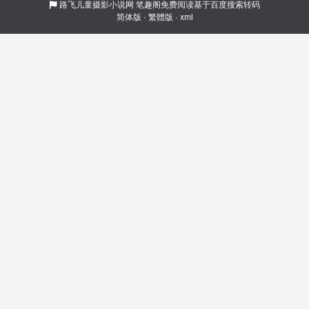
就在教室外，但不要为我悲伤，因为我驾驭
路飞儿童摄影小说网
笔趣阁免费阅读基于百度搜索转码
简体版
·
繁體版
·
xml
了……贞子，这来自另一个世界的恐怖灵异。
……多年后，陷入恐惧的人们听到这样一句话在
城市废墟上回荡。 “我叫王梁，这个灵异时代，我
来结束。”