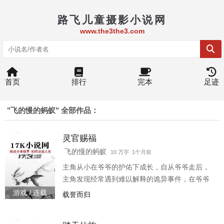
路飞儿童摄影小说网
www.the3the3.com
首页
排行
完本
足迹
"飞的慢的蚂蚁" 全部作品：
灵官赐福
飞的慢的蚂蚁
10 万字 1个月前
主角从小在爷爷的护佑下成长，自从爷爷走后，
主角发现经常遇到难以解释的诡异事件，在爷爷
所制作的木雕玩具下瓦解，揭开了主角对这世界
游戏 / 连载
载誉而归
的好奇，接连惊悚恐怖的事情就来了。