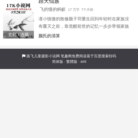
踏天仙族
飞的慢的蚂蚁
17 万字 7个月前
谨小慎微的散修颜子羽重生回到年轻时在家族没
有覆灭之前，靠觉醒前世的记忆一步步带领家族
小心应对各种困境飞升到更高的界面，逐步开启
玄幻 / 连载
颜氏的清算
长生之路。
路飞儿童摄影小说网
笔趣阁免费阅读基于百度搜索转码
简体版
·
繁體版
·
xml