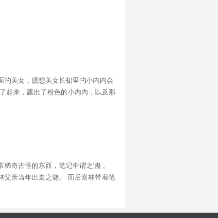
前面的美女，臆想美女长裙里的小内内会
掀了起来，露出了粉色的小内内，以及那
什么会有这种节奏？还请各位看官入内
稀奇古怪的东西，笔记中谓之‘蛊’。
林父亲当年出走之谜。 而后谢林带着笔
人品有保证，请放心阅读，呵呵。书友