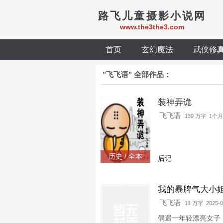
路飞儿童摄影小说网
www.the3the3.com
首页
玄幻魔法
武侠修
"飞飞语" 全部作品：
装神弄诡
飞飞语
139 万字 1个
历史 / 全本
后记
我的暴脾气大小
飞飞语
11 万字 2025-0
偶遇一年轻漂亮女子