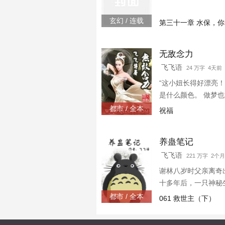
玄幻 / 连载
第三十一章 水保，你
无敌念力
飞飞语
24 万字 4天前
“这小妞长得好漂亮
是什么颜色。 做梦
抹惊心动魄的白皙、
都市 / 全本
祝福
细观。）
养蛊笔记
飞飞语
221 万字 2个
谢林八岁时父亲离奇
十多年后，一只神秘
记开始四处寻找父亲
都市 / 全本
061 救世主（下）
群：58566493，10