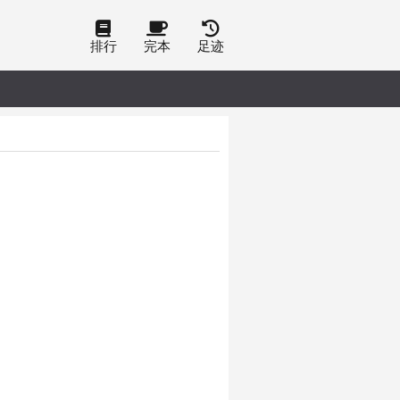
排行
完本
足迹