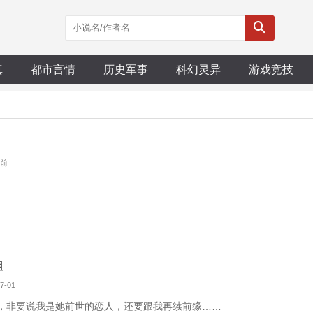
真
都市言情
历史军事
科幻灵异
游戏竞技
月前
姐
7-01
，非要说我是她前世的恋人，还要跟我再续前缘……