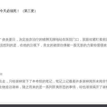
今天必须死！ （第三更）
！” 炎炎夏日，决定放弃治疗的猪脚无聊地站在医院门口，双眼却紧盯着
也没想到的是，在他的注视下，美女的裙摆仿佛被一股无形的力量给缓缓
圆润和挺翘…… 几天后，这位美女从天而降，成为了他的女朋友。 （为
月前
出走，只给谢林留下了本奇怪的笔记，笔记上记载着许多谢林闻所未闻非常
生物造访谢林，随之而来的是一系列匪夷所思的事情，却也渐渐揭开了谢
，也开始了他的历险之旅。 ———————— 已完本三部百万字小说，
482203（暂