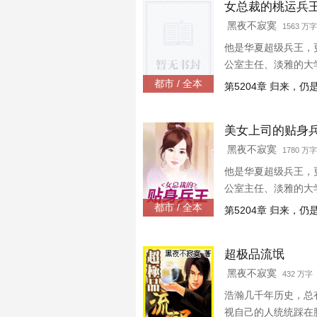
女总裁的桃运兵
黑夜不寂寞
1563 万字
他是华夏超级兵王，
公室主任、淡雅的大学
都市 / 全本
第5204章 归来，
美女上司的贴身
黑夜不寂寞
1780 万字
他是华夏超级兵王，
公室主任、淡雅的大学
都市 / 全本
第5204章 归来，
超极品流氓
黑夜不寂寞
432 万字
浩瀚几千年历史，总
视自己的人统统踩在