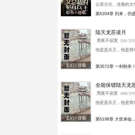
公室主任、淡雅的大学
都市 / 连载
第5204章 归来，
陆天龙苏凌月
黑夜不寂寞
1151 万字
他是是兵王，他是商场
玄幻 / 连载
第3572章 一剑秒杀
全能保镖陆天龙
黑夜不寂寞
1560 万字
他是是兵王，他是商场
玄幻 / 连载
第5198章 大世来