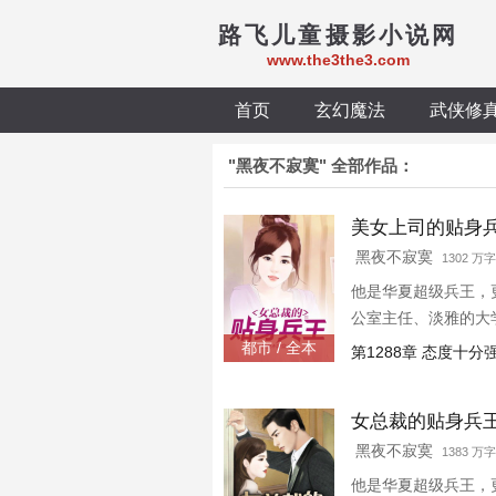
路飞儿童摄影小说网
www.the3the3.com
首页
玄幻魔法
武侠修
"黑夜不寂寞" 全部作品：
美女上司的贴身兵
黑夜不寂寞
1302 万字
他是华夏超级兵王，
公室主任、淡雅的大学
都市 / 全本
第1288章 态度十分
女总裁的贴身兵
黑夜不寂寞
1383 万字
他是华夏超级兵王，