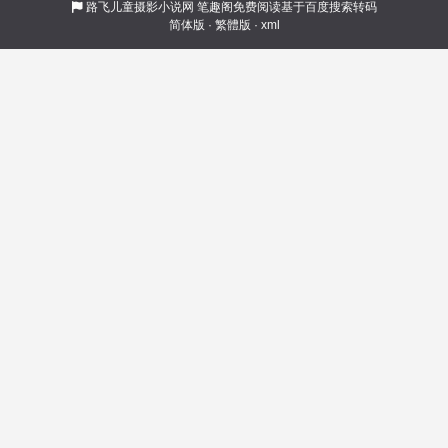
能战胜这些困难，成为这个大陆上，任何人只能
路飞儿童摄影小说网
笔趣阁免费阅读基于百度搜索转码
简体版
·
繁體版
·
xml
仰望的最顶尖。最巅峰的的存在？！