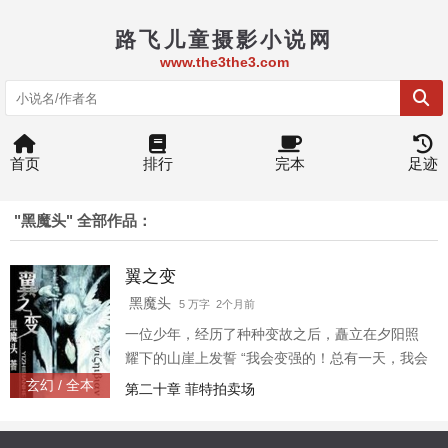
路飞儿童摄影小说网
www.the3the3.com
首页
排行
完本
足迹
"黑魔头" 全部作品：
翼之变
黑魔头
5 万字 2个月前
一位少年，经历了种种变故之后，矗立在夕阳照
耀下的山崖上发誓 “我会变强的！总有一天，我会
打败你们，以报雪耻！”此吼声，惊天地！动山
玄幻 / 全本
第二十章 菲特拍卖场
河！ 随后奇遇、奇迹，依次在他的身上上演，相
反阴谋、诡计也一次次出现在他的面前，他是否