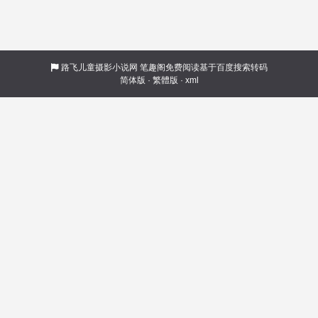
路飞儿童摄影小说网
笔趣阁免费阅读基于百度搜索转码
简体版
·
繁體版
·
xml