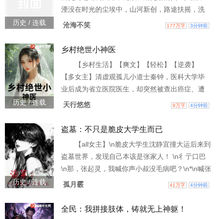
湮没在时光的尘埃中，山河新创，路途扶摇，洗
涤旧章，走一段不一样的红楼传奇。
历史 / 连载
沧海不笑
177万字
3分钟前
乡村绝世小神医
【乡村生活】【爽文】【轻松】【逆袭】
【多女主】清虚观孤儿小道士秦钟，医科大学毕
业后成为省立医院医生，却突然被查出癌症、遭
女朋友背叛后，回村成为一名小村医，被逼绝境
历史 / 连载
天行悠悠
9万字
4分钟前
时，意外得到清虚鼎传承，从此他道法医术无
双。 在众人嘲笑中，他暴打村霸、救助亲人，没
盗墓：不只是脆皮大学生而已
对象？那就专治少妇难题、疑难杂症、养颜美
【all女主】\n脆皮大学生沈静宜撞大运后来到
容，让村花、校花、绝美教师、美女总裁们轮番
盗墓世界，发现自己本该是张家人！ \n彳亍口巴
登门；村民太穷？ 那就种灵药、建温泉、开药
\n那，张起灵，我喊你声小叔没毛病吧？\n*\n喊张
厂，横扫行业大鳄，带着全村发
起灵小叔，拜黑瞎子为师，和吴邪同病相怜，被
历史 / 连载
孤月霰
41万字
4分钟前
胖子投喂，听解雨臣唱戏…\n他们不会说什么甜蜜
的话语，但总会陪在她身边\n*\n提问：你们是什
全民：我拼接肢体，铸就无上神躯！
么关系？ \n沈静宜：（举手）（骄傲）是家人！