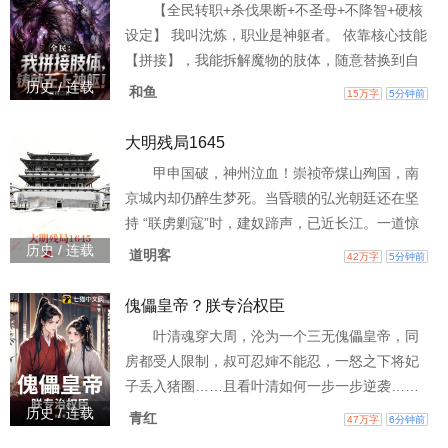
【全民转职+杀伐果断+不圣母+不降智+硬核
\n瓶：笑而不语\n瞎：笑而不语\n邪：笑而不语\n
设定】 我叫沈炼，职业是神躯者。 依靠核心技能
花：笑而不语\n胖：
【拼接】，我能拆解魔物的肢体，随意替换到自
己身上。 在改变肉身形态的同时，获取力量、速
历史 / 连载
和鱼
15万字
5分钟前
度、体质等属性。 为了找出父母惨案的真相，我
不断挑战强大的对手，越级击杀，每一次都拼到
大明残局1645
极限。 毕竟……对手越强，我获得的肢体就越强
甲申国破，神州泣血！崇祯帝煤山殉国，南
大。 来吧，自以为是的废柴们，交上你们最有价
京城内却仍醉生梦死。当昏聩的弘光朝廷还在坚
值的肢体，助我…… 肉身成圣。
持 “联虏剿寇”时，建奴蹄声，已近长江。一道惊
雷劈下，少年睁眼，已成大明最后的希望！ 他是
历史 / 连载
道明客
42万字
5分钟前
真的崇祯太子？还是假冒货？又或者是清廷间
谍？马士英弄权误国，江北四镇各怀鬼胎，左良
傀儡皇帝？朕专治权臣
玉挥师东叛，多铎十万大军压境……而若他败
叶清魂穿大周，沦为一个三无傀儡皇帝，同
亡，等待这片土地的将是三百年的黑暗沉沦！ 以
房都受人限制，叔可忍婶不能忍，一怒之下将妃
身入局，胜天半子！这一世，绝不让华夏再剃发
子丢入猪圈……且看叶清如何一步一步逆袭……
易服！ “奉天靖难”
历史 / 连载
青红
47万字
6分钟前