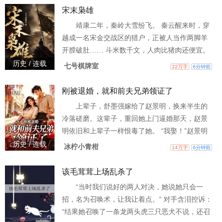
宋末枭雄
靖康二年，秦岭大雪纷飞。 秦云醒来时，穿
越成一名宋金交战区的猎户，正被人当作两脚羊
开膛破肚…… 斗米数千文，人肉比猪肉还便宜。
反杀后回到村里，秦云被强征去散关做苦役，还
历史 / 连载
七号棋牌室
22万字
6分钟前
被迫从金兵手中领回一个瘦弱的菜人女子当肉
食。 随后，恶霸上门抢人吃肉，病重老母被欺，
刚被退婚，就和前夫兄弟领证了
刚认的媳妇险些受辱…… 秦云提刀杀人，一夜之
上辈子，舒墨强嫁给了赵景明，换来半生的
间，村尾血流成河。 乱世之下，人命如草芥。 当
冷落磋磨。这辈子，重回她上门逼婚那天，赵景
雇佣兵王携千年战术记忆降临这片炼狱，他要做
明依旧和上辈子一样恨毒了她。 “我娶！”赵景明
的不仅是活下
的兄弟挺身而出。一张结婚证，将两个陌生的人
历史 / 连载
冰柠小青柑
14万字
6分钟前
捆在了一起。 舒墨本想将就度日，却不知从何时
起，他们之间的关系就变了。楚河汉界变成了夜
该毛茸茸上场乱杀了
夜温情。 … “嫁给我，后悔吗？” “幸好，这辈子是
“当时我们说好的两人对决，她说她只会一
你！”
招，名为召唤术，让我让着点。” 对手含泪控诉：
“结果她召唤了一条龙两头虎三只恶犬不说，还召