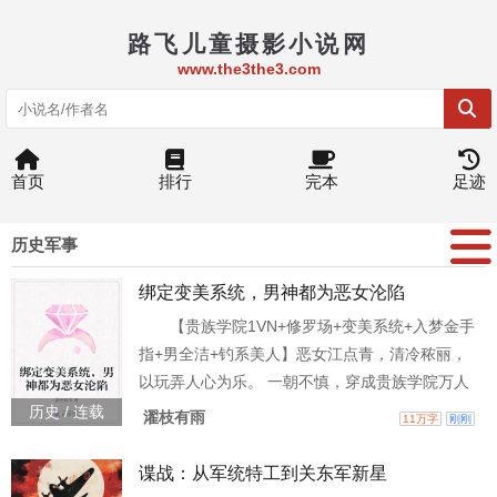
路飞儿童摄影小说网
www.the3the3.com
首页
排行
完本
足迹
历史军事
绑定变美系统，男神都为恶女沦陷
【贵族学院1VN+修罗场+变美系统+入梦金手
指+男全洁+钓系美人】恶女江点青，清冷秾丽，
以玩弄人心为乐。 一朝不慎，穿成贵族学院万人
迷文里的炮灰女配——土肥圆暴发户女配，又黑
历史 / 连载
濯枝有雨
11万字
刚刚
又胖又丑，是清纯贫穷貌美小白花女主的对照
组。 更要命的是，原主靠精修美照网恋了一堆优
谍战：从军统特工到关东军新星
质帅哥，最后被女主揭穿真面目，身败名裂，跳