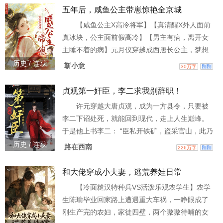
面的领导者。
五年后，咸鱼公主带崽惊艳全京城
【咸鱼公主X高冷将军】【真清醒X外人面前
真冰块，公主面前假高冷】【男主有病，离开女
主睡不着的病】元月仪穿越成西唐长公主，梦想
咸鱼躺平，却被催婚逼到墙角。 她干脆捡漏了那
历史 / 连载
靳小意
30万字
刚刚
位被算计的谢候世子。本想一夜解决编制，谁知
体验稀烂、 “闹出人命”，那狗东西还远走边
贞观第一奸臣，李二求我别辞职！
关……元月仪只能揣崽走人。五年后，为尽孝回
许元穿越大唐贞观，成为一方县令，只要被
京。 一道圣旨将她与那冤家绑死。新婚夜男人冷
李二下诏处死，就能回到现代，走上人生巅峰。
若冰霜：“成婚只为圣旨，日后你我相敬如宾！”元
于是他上书李二： “臣私开铁矿，盗采官山，此乃
月仪欣然盖章：
杀头之罪，请陛下赐死！” “你那是促进生产，予
历史 / 连载
路在西南
226万字
刚刚
民牟利，朕批准了！” “臣横征暴敛，聚财百万，
此乃夷亲之罪，请陛下赐死！” “你那是鼓励商
和大佬穿成小夫妻，逃荒养娃日常
贸，合理征税，朕不追究！” “臣私扩军备，带甲
【冷面糙汉特种兵VS活泼乐观农学生】农学
十万，此乃诛族之罪，请陛下赐死！” “你那是为
生陈瑜毕业回家路上遭遇重大车祸，一睁眼成了
国戍边，保境安民，朕该嘉奖！” …… 于是
刚生产完的农妇，家徒四壁，两个嗷嗷待哺的女