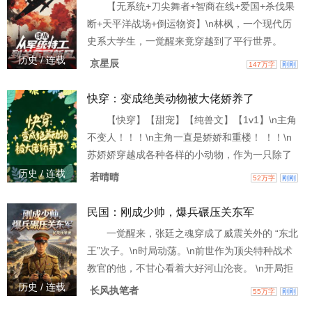
【无系统+刀尖舞者+智商在线+爱国+杀伐果
楼自杀。 江点青穿来的第一天，就是网恋奔现现
断+天平洋战场+倒运物资】\n林枫，一个现代历
场。幸好绑定了 “变美系统”，见光死？不存在
史系大学生，一觉醒来竟穿越到了平行世界。
的。财阀继
\n1939年的日本京都，附身在一个代号 “铁公鸡”
历史 / 连载
京星辰
147万字
刚刚
的军统特务身上！\n原主伪装成归国侨民小林枫一
郎，被军统当做弃子扔到日本等指令，结果竟活
快穿：变成绝美动物被大佬娇养了
活饿死在了出租屋！ \n为了活下去，林枫被迫接
【快穿】【甜宠】【纯兽文】【1v1】\n主角
手这地狱般的间谍人生。\n兄弟们！杀鬼子！ \n
不变人！！！\n主角一直是娇娇和重楼！ ！！\n
且看林枫如何凭借对历史的先知，在敌
苏娇娇穿越成各种各样的小动物，作为一只除了
美貌全是缺点的 “累赘”，她不仅没有被抛弃，反
历史 / 连载
若晴晴
52万字
刚刚
而被各路大佬捧在手心里。\n第一个世界（已完
成），她是喜马拉雅山上皮毛如雪、眼若星辰却
民国：刚成少帅，爆兵碾压关东军
捕猎零分的落魄雪豹少女，而被她赖上的是那只
一觉醒来，张廷之魂穿成了威震关外的 “东北
统治整座雪山的雪豹王；\n第二个世界（已完
王”次子。\n时局动荡。\n前世作为顶尖特种战术
成），她是马赛马拉草原上因早产而被狮群嫌弃
教官的他，不甘心看着大好河山沦丧。 \n开局拒
的白狮
绝当纨绔，直接在大帅面前立下军令状，拉起一
历史 / 连载
长风执笔者
55万字
刚刚
支独立师！ 组建一只铁军！\n一步步成为独当一