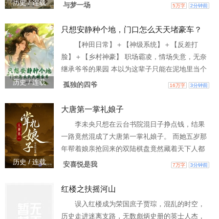
儿，猎户丈夫还被大虫咬死了。 地狱max开局也
历史 / 连载
与梦一场
5万字
2分钟前
不为过。刚接受自己丧夫，原主的猎户丈夫回来
了。 陈瑜刚想和这位丈夫搞好关系，他拇指刮着
只想安静种个地，门口怎么天天堵豪车？
刀口，漠然开口：“你是谁？”糟糕！ 才一个回合
【种田日常】＋【神级系统】＋【反差打
她就要掉马吗？陈瑜表示，这日子没法过了。可
脸】＋【乡村神豪】 职场霸凌，情场失意，无奈
她忽然在这个陌生的丈夫身上，看到属于邻家哥
继承爷爷的果园 本以为这辈子只能在泥地里当个
哥的专属小动
苦哈哈的村夫，谁料竟觉醒神级系统 开局一滴灵
历史 / 连载
孤独的四爷
16万字
3分钟前
泉水，枯树瞬间抽新芽，酸涩野桃秒变人间仙
果！ 从此，林昭彻底疯狂了！ 随手种出大白菜，
大唐第一掌礼娘子
惊动顶级私厨，几十位名厨连夜进山跪求合作；
李未央只想在云台书院混日子挣点钱，结果
树上结出的几个破苹果，让身价百亿的首富亲自
一路竟然混成了大唐第一掌礼娘子。 而她五岁那
登门，只为抢第一口新鲜！ 林昭：“买菜？拿劳斯
年帮着娘亲抢回来的双陆棋盘竟然藏着天下人都
莱斯换也不卖
想要的宝藏……这下可好，日子不好混了。 但
历史 / 连载
安喜悦是我
7万字
3分钟前
是，事情总是会有个但是的。英俊又靠谱的小崔
将军可以拉拉小手，摸摸腹肌，真是心花怒放时
红楼之扶摇河山
时有。 当然，廊柱后面那个总穿黑衣的裴小郎君
误入红楼成为荣国庶子贾琮，混乱的时空，
的腹肌似乎更不错呢……啧啧啧，不好办了。
历史走进迷离支路，无数彪炳史册的英士人杰，