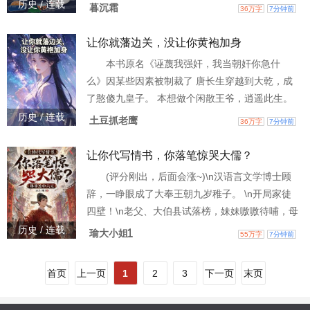
唤了一群亡灵大军啊！” 常酒理直气壮：“你就
历史 / 连载
暮沉霜
36万字
7分钟前
说，上来的是不是只有我一个人吧！” ————
“我本是一名巅峰召唤师，一场意外让我来到异世
让你就藩边关，没让你黄袍加身
界，沦为一个落魄废柴！ 他们欺我笑我，却不料
本书原名《诬蔑我强奸，我当朝奸你急什
我带着召唤技能强势归来！左神龙，右猛虎，率
么》因某些因素被制裁了 唐长生穿越到大乾，成
领千喵万狗走上此界巅峰，我，就是御兽之神！
了憨傻九皇子。 本想做个闲散王爷，逍遥此生。
给我五
可开局就被陷害玷污苏贵人，五皇子还落井下
历史 / 连载
土豆抓老鹰
36万字
7分钟前
石，满朝文武无一人发声。 既然你说我强奸，那
我就强奸给你看自证清白。 既然朝中无根基，就
让你代写情书，你落笔惊哭大儒？
去边关做藩王。 为活命，他练无敌大军，建世外
(评分刚出，后面会涨~)\n汉语言文学博士顾
桃源，威压诸子百家，引得四方能臣武将和隐世
辞，一睁眼成了大奉王朝九岁稚子。 \n开局家徒
高手纷纷来帮，让天下美人都想做他的新娘。 谜
四壁！\n老父、大伯县试落榜，妹妹嗷嗷待哺，母
团重重的夺嫡路
亲、姐姐辛苦织布！ \n走投无路？\n顾辞拿起毛
历史 / 连载
瑜大小姐1
55万字
7分钟前
笔直奔书院门口。\n “代作情书，代写课业，代应
付诗会！一两银子包你技压群雄！”
首页
上一页
1
2
3
下一页
末页