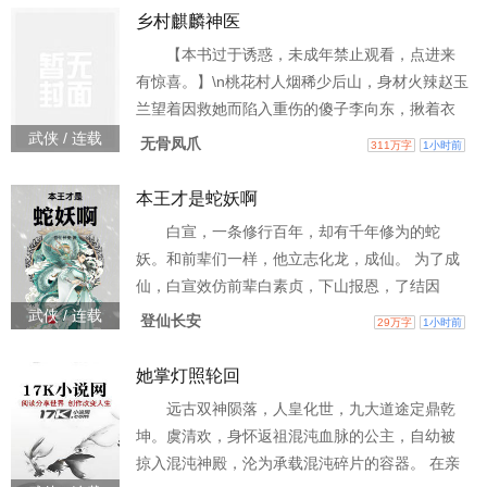
岛，统御亿万血神子！冥河：盘古杂宗冥河，谢
乡村麒麟神医
父神垂爱！ \n盘古：……你再喊杂宗，老子劈死
【本书过于诱惑，未成年禁止观看，点进来
你！\n大道：这真不是大道功德，求你别乱说了！
有惊喜。】\n桃花村人烟稀少后山，身材火辣赵玉
\n鸿钧：道友以身扛洪荒罪孽，鸿钧自愧不如
兰望着因救她而陷入重伤的傻子李向东，揪着衣
角眼泪汪汪：“向东，你对嫂子的恩情，嫂子此生
武侠 / 连载
无骨凤爪
311万字
1小时前
都无法报答。趁你还有口气，让我给你李家生个
遗腹子吧，保留你家香火......”
本王才是蛇妖啊
白宣，一条修行百年，却有千年修为的蛇
妖。和前辈们一样，他立志化龙，成仙。 为了成
仙，白宣效仿前辈白素贞，下山报恩，了结因
果。初时，想着给恩人财富便能了结因果，可谁
武侠 / 连载
登仙长安
29万字
1小时前
知道他的恩人转世为镇北王长女许玉华，竟要他
假冒镇北王世子，继承镇北王的爵位，统辖西北
她掌灯照轮回
十万大军。 为了成仙，白宣没有犹豫，果断地开
远古双神陨落，人皇化世，九大道途定鼎乾
始他的假冒生涯，一头扎进滚滚红尘。 若干年
坤。虞清欢，身怀返祖混沌血脉的公主，自幼被
后，道门敬他为仙，佛门视他如佛。一个和尚向
掠入混沌神殿，沦为承载混沌碎片的容器。 在亲
其密报王府有妖气，许玉华