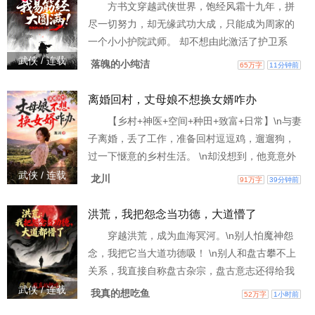
方书文穿越武侠世界，饱经风霜十九年，拼
尽一切努力，却无缘武功大成，只能成为周家的
一个小小护院武师。 却不想由此激活了护卫系
统。只要完成护卫任务，便可以获得各种各样的
武侠 / 连载
落魄的小纯洁
65万字
11分钟前
奖励。 【护卫任务奖励：易筋经大圆满！】【护
卫任务奖励：天意四象决大圆满！ 】【护卫任务
离婚回村，丈母娘不想换女婿咋办
奖励：十二关金钟罩！】自此之后，他诛魔教，
【乡村+神医+空间+种田+致富+日常】\n与妻
斩妖人，平四面之乱，定八方之局。 沧桑百年，
子离婚，丢了工作，准备回村逗逗鸡，遛遛狗，
已然立于江湖之巅的方书文回顾半生，不免挠
过一下惬意的乡村生活。 \n却没想到，他竟意外
头：“这剧本不对啊，
获得大帝传承。\n回到村里的第二天，前妻的妹妹
武侠 / 连载
龙川
91万字
39分钟前
突然找了过来……
洪荒，我把怨念当功德，大道懵了
穿越洪荒，成为血海冥河。\n别人怕魔神怨
念，我把它当大道功德吸！ \n别人和盘古攀不上
关系，我直接自称盘古杂宗，盘古意志还得给我
送机缘！ \n鸿钧送我诸天庆云，盘古意志又喂我
武侠 / 连载
我真的想吃鱼
52万字
1小时前
盘古玉髓，大道偷偷给我加气运！ \n坐拥方丈仙