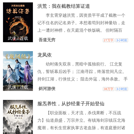
洪荒：我在截教结算证道
李玄霄穿越洪荒，因资质平平成了截教一个
记不住名的记名弟子。本想着苟到封神量劫，走
上一遭封神榜，在天庭混个铁饭碗。 但时隔百
年，李玄霄竟发现随自己穿越而来的一面古朴铜
武侠 / 连载
吾道无穷
27万字
3小时前
镜竟可以结算自己在过去百年所为，并根据评级
最高的三件事给予机缘。 【结算事件：穿越洪
龙凤依
荒！】【得机缘：开天第一缕剑气】【结算事
幼时痛失双亲，黑暗中孤独前行。 江北复
件：结交三霄！ 】【得机缘：先天灵果-风雷仙
仇，誓斩幕后凶手； 江南寻踪，终落世间凡尘。
杏】【结算事件：聆听圣道！】【得机缘：先天
持剑江湖，行侠仗义； 阻击外寇，海外杀敌。 手
灵宝-风雷蒲团】似乎，一
中的忘情，斩得尽世间万恶，却斩不断心头那一
武侠 / 连载
斜河游侠
38万字
3小时前
点情长； 一身的肝胆，能踏碎万千敌寇，却拭不
去眸中那一滴清泪。 是守三代的金兰义，还是结
服炁养性，从抄经童子开始登仙
这世的儿女情？ 是赴妙依的情，还是随凤儿的
【职业面板，天才流，杀伐果断，不压战
意？ 家仇国恨下，他该如何决定？ 红尘乱世中，
力】仙道鼎盛，万宗并立。有镇海剑宗镇压北海
又该何去何从？ 江湖儿女恩仇录， 风云际会陌上
魔潮，有长生世家执掌古老血脉，有道庭册封诸
书。