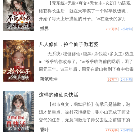
【无系统+无敌+爽文+无女主+玄幻】\n陈观
楼获得长生后，就在天牢谋了一个狱卒铁饭碗，
开始了每天上班摸鱼的日子。 \n在漫长的岁月
中，看他起高楼，看他楼塌了。看他今朝荣登天
武侠 / 连载
戒界
238万字
2小时前
子堂，明日做那阶下囚。 看他家族富贵，看他夷
三族。看他王权富贵，看他国破家亡。\n变化的是
凡人修仙，捡个仙子做老婆
岁月人生，不变的是长生岁月。 陈观楼熬死了宗
无系统+稳健修仙+腹黑+杀伐流+多女主+热血
师，熬死了大宗师，熬死了一个个大佬，终究成
\n “爷爷给你改命了。”\n爷爷临终前的呓语，困了
为无敌的存在。
周元三年。\n三年后，周元在后山捡到了身中欲毒
的绝美仙子。 \n自此，周元以凡人之躯缔结仙
武侠 / 连载
落笔乾坤
76万字
2小时前
缘，以平凡之资叩问仙门。\n没天赋？ 没资源？
没背景？\n我能凝炼命血，推演大道。\n一滴命血
这样的修仙真快活
可照破山河万朵，一滴命血可夺九天造化，一滴
【都市爽文，幽默轻松】传承只是辅助，泡
命血可窥长生大道，一滴命血可压黄金万族！ \n
妞才是重点。被村花拒婚后，张小山完成了师父
机缘因果天注定？\n我以命血换
交代的任务，无意间激活了师父去世之前留下的
百年记忆，刚进城就捡了个绝美市花老婆......
武侠 / 连载
香叶
219万字
2小时前