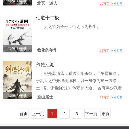
域仙官，亦有妖国、魔门、神裔遗族暗中争锋。
武侠 / 连载
北冥一道人
20万字
4小时前
凡人欲入仙途，须引天地炁种入体，开辟气海。
炁种分九品，多归于二十八星宿道统：东方苍
仙道十二极
龙、北方玄武、西方白虎、南方朱雀，各统七
人之欲为长寿，仙之欲为长生。
宿，五行、日月、风雷、阴阳诸脉皆藏其中。 沈
青舟穿越而来，成了天玄宗外门第一天才，奈何
只继承记忆，没继承天赋，眼
武侠 / 连载
妆化的年华
21万字
4小时前
剑倦江湖
她是苏清鸢，看透江湖杀伐，弃争霸执念，
于乱世之中开辟桃源村，以一身修为护一方净
土，以《田园心法》传守护大道。 曾有年少武者
登门问道，不解武道真谛，她携人踏遍田间地
武侠 / 连载
空山居士
77万字
4小时前
头，点破真相：武道从非争霸天下，而是守护安
宁、滋养万物。 大限将至，她召核心弟子，嘱托
首页
上一页
1
2
3
下一页
末页
传承遗愿，补全《田园心语》，将一生善念与坚
守，尽数留给后人。 最终伴挚爱静卧菜园，内力