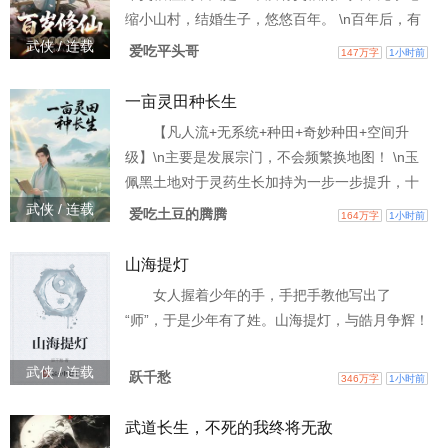
缩小山村，结婚生子，悠悠百年。 \n百年后，有
仙人途经小山村，竟然检测出了我是天灵根？\n老
武侠 / 连载
爱吃平头哥
147万字
1小时前
天你是不是在玩我？ \n百岁天灵根，狗都不
要……\n要，狗不要我要！\n百岁修仙，正是当打
一亩灵田种长生
之年！
【凡人流+无系统+种田+奇妙种田+空间升
级】\n主要是发展宗门，不会频繁换地图！ \n玉
佩黑土地对于灵药生长加持为一步一步提升，十
倍，百倍，千倍，万倍！ \n陈平，青元宗杂役弟
武侠 / 连载
爱吃土豆的腾腾
164万字
1小时前
子。\n做着最苦最累的活，吃的还不如牲口。 \n
某一日，打扫废弃丹房，从废料的废墟之中，找
山海提灯
到一枚玉佩。\n意外的滴血认主之后，陈平进入到
女人握着少年的手，手把手教他写出了
了一个空间。 \n空间之中，有一亩灵田，可种植
“师”，于是少年有了姓。山海提灯，与皓月争辉！
灵植。\n不仅如此，陈平还意外的发现。
武侠 / 连载
跃千愁
346万字
1小时前
武道长生，不死的我终将无敌