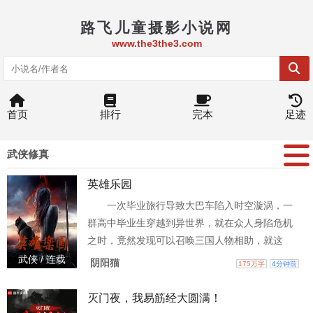
路飞儿童摄影小说网
www.the3the3.com
首页
排行
完本
足迹
武侠修真
英雄乐园
一次毕业旅行导致大巴车陷入时空漩涡，一
群高中毕业生穿越到异世界，就在众人身陷危机
之时，竟然发现可以召唤三国人物相助，就这
样，众人有了在这个世界立身的资本。 \n可他们
武侠 / 连载
阴阳猫
175万字
4分钟前
不知道的是，这才是他们噩梦的开始！
灭门夜，我易筋经大圆满！