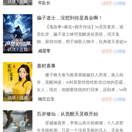
手杀死挚友、从尸山血海中爬出后，她踏上了一
武侠 / 连载
牢队长
18万字
1小时前
条布满代价的成神之路——每一次动用混沌之
力，都在侵蚀她的神魂与肉身。 她在逃亡中得到
骗子道士，没想到你是真会啊！
师尊沐春歌的庇护，在天韵宗遇见活泼如精灵的
【鬼故事+爆笑+都市传说】\n灵异复苏，诡
白灵儿，铃声清脆，像一道光照进她满是阴霾的
异乱世，骗子道士林羽觉醒道祖系统，消灭鬼
世界。 此后她破神殿、闯秘境、入北境、战皇
物，获得功德，用于抽取人物卡，化身诸天道徒\n
朝，手中浊世刀斩尽魑魅
面对各种凶残、诡异邪门的鬼物，他化万界圣
武侠 / 连载
咸蛋零
35万字
1小时前
师、雷电法王、……、王灵官、三眼大神……变
得比对方更恐怖！ \n雷电法王石坚打山村老尸到
寡村寡事
底几几开？\n吕祖是否大黑佛母的对手吗？
傻子柳大春为救美师娘被奸人所害，落入枯
\n……\n当恐怖禁墟降临，一尊尊阴神屹立，世界
井，觉醒神迹；\n村里那些曾经欺负过他的恶霸，
陷入无边的黑暗\n身化道祖的林羽，背负七星剑走
女人，现在，他都要统统的打回来，还回来；\n同
出，镇
时，开启修魔之路，世界都要因他颤抖。
武侠 / 连载
纳兰公主
43万字
1小时前
百岁修仙：从觉醒天灵根开始
穿越修真界，李青山表示很难绷，十八岁那
年灵根检测，只是一个没有灵根的凡人，无奈龟