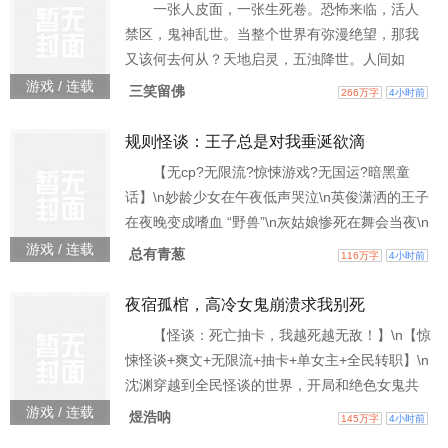
一张人皮面，一张生死卷。恐怖来临，活人
抽。”\n半小时后，街市口发生枪战，警车带走了
禁区，鬼神乱世。当整个世界有弥漫绝望，那我
穷凶极恶的毒贩。 \n “叔，你儿子
又该何去何从？天地启灵，五浊降世。人间如
狱，鬼相无间。ps：（本作品为神秘复苏同人
游戏 / 连载
三笑留佛
266万字
4小时前
作，将与神秘复苏保持同样风格，不开挂，不系
统，生死一线，搏命鬼神。）ps：（断更鬼已复
规则怪谈：王子总是对我垂涎欲滴
苏，目前无死机办法，所以讲究随缘更新，成绩
【无cp?无限流?惊悚游戏?无国运?暗黑童
就是镇压断更鬼的灵异物品，望各位把它封
话】\n妙龄少女在午夜低声哭泣\n英俊潇洒的王子
死。）书友群：1017912424
在夜晚变成嗜血 “野兽”\n灰姑娘惨死在舞会当夜\n
惊悚游戏被裹上玻璃糖纸，伪装成甜蜜的糖果。
游戏 / 连载
总有青葱
116万字
4小时前
美好的童话世界背后，究竟隐藏着什么……\n——
怪谈降临地球，全球人口在一个月内骤减20亿。
夜宿孤棺，高冷女鬼崩溃求我别死
\n图南被怪谈选中，抽签怪谈分类的时候，她赌上
【怪谈：死亡抽卡，我越死越无敌！】\n【惊
了自己全部的运气。 \n “叮咚！恭喜您抽中童话分
悚怪谈+爽文+无限流+抽卡+单女主+全民转职】\n
类，您的运气真是无与伦比
沈渊穿越到全民怪谈的世界，开局和绝色女鬼共
睡一棺！ \n【叮！您已觉醒死亡抽卡系统，被鬼
游戏 / 连载
煜浩呐
145万字
4小时前
杀就抽卡，死得越多，抽卡越多】\n至此，沈渊踏