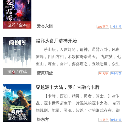
游戏 / 全本
爱会永恒
208万字
7小时前
驱邪从食尸请神开始
茅山坛，人皮灯笼，请神。通臂八卦，风蛊
傩舞，四面方相，术数惊奇暗通天。 九层狱，七
重山，炼金，食尸，娑婆堪忍，五浊恶世，众生
颠倒，不差你我。 大家好，我叫陈瑛，能文能
游戏 / 连载
蟹黄鸡蛋
94万字
8小时前
武，长相十分乃至九分英俊。我生在春风里，长
在红旗下。 经历了一次非必要但是剧烈的阵痛之
穿越源卡大陆，我自带融合卡牌
后，成为了非传统宗教的一名打工人。 现在的人
【卡牌，西幻，精灵，勇者，骑士。】\n传
生目标是寻找宇宙万法之源头，成为精通世间玄
说，源卡世界诞生于一片混沌的源卡之海。 \n万
奥秘术的贤者。 我司历史悠久，传承有序，专业
物规则、能量、灵魂，皆以 “卡”的形式存在。御
承揽各类土建工程
兽卡、魔法卡、器具卡、召唤卡……能够感知并
游戏 / 连载
姬东方
79万字
8小时前
运用 “卡”之力量的人，便被尊成为御卡师。\n林