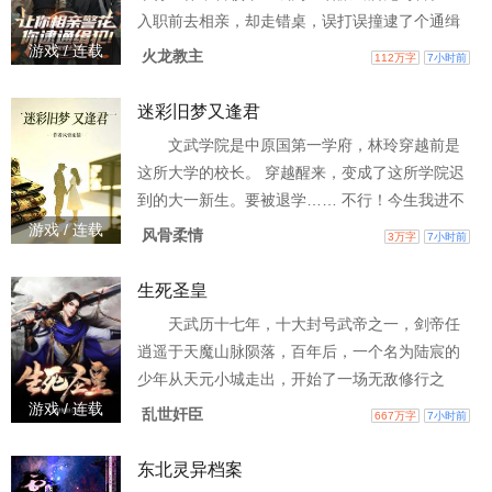
靡走到今日。楚星河：“我要说我只想毁掉自家宗
入职前去相亲，却走错桌，误打误撞逮了个通缉
门你们信吗？”众人拜
犯！\n其他见习警还在熟悉警训条例，陆诚又抓了
游戏 / 连载
火龙教主
112万字
7小时前
个扒手？ \n让你去协助办案，你直接抓到主犯！
\n “我们专案组查了半个月，陆诚那小子来三天就
迷彩旧梦又逢君
找到关键线索了？”\n贼娃子头目：靠！ 出去觅了
文武学院是中原国第一学府，林玲穿越前是
一趟食，家被一个见习警偷了！\n反扒大队：陆诚
这所大学的校长。 穿越醒来，变成了这所学院迟
来帮忙一趟，我们一年的指标都完成
到的大一新生。要被退学…… 不行！今生我进不
了文武学校，我就不能让背叛祖国，害死我的叛
游戏 / 连载
风骨柔情
3万字
7小时前
徒服法！ 我进不了文武学院，我就只能在大山里
过一辈子，永远不能和我前世的亲人在一个同平
生死圣皇
面。 还有兰子卫，你老婆变成了十七岁的少女，
天武历十七年，十大封号武帝之一，剑帝任
就在你旁边，你真的没发现？ 你让我叫你兰叔
逍遥于天魔山脉陨落，百年后，一个名为陆宸的
叔，看着那些打你主意的女人！兰子卫你真的假
少年从天元小城走出，开始了一场无敌修行之
的？ 虽然现在你
旅。
游戏 / 连载
乱世奸臣
667万字
7小时前
东北灵异档案