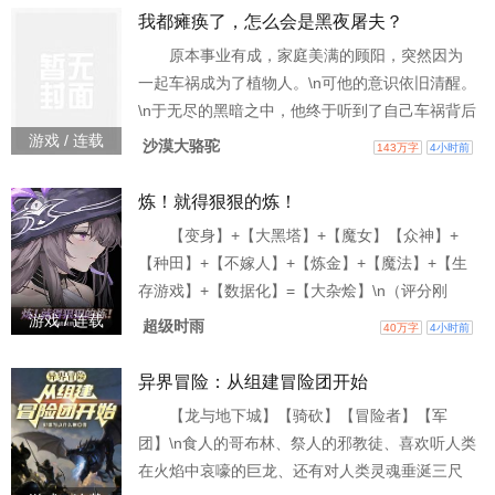
上一条在怪谈里面越死越无敌的道路。 \n……\n
我都瘫痪了，怎么会是黑夜屠夫？
夜色，棺材中\n沈渊：来！弄死我！\n绝色女鬼果
原本事业有成，家庭美满的顾阳，突然因为
断捏爆了沈渊的头：第一次听说这种要求……奇
一起车祸成为了植物人。\n可他的意识依旧清醒。
葩\n【叮！ 抽卡成功！获得SSR
\n于无尽的黑暗之中，他终于听到了自己车祸背后
的隐秘。\n在那个愤怒与绝望的夜晚，他与自己的
游戏 / 连载
沙漠大骆驼
143万字
4小时前
影子融合，成为了黑夜之中的屠夫！ \n而且杀人
之后居然还可以掠夺别人的元寿，治愈身体并且
炼！就得狠狠的炼！
加点技能！ \n金牌侦探，通灵师，方外术士等等
【变身】+【大黑塔】+【魔女】【众神】+
纷纷出山，却无人可以阻止这一场黑夜之中的屠
【种田】+【不嫁人】+【炼金】+【魔法】+【生
戮。 \n白天，你叫我一声瘫痪，我不挑你的毛
存游戏】+【数据化】=【大杂烩】\n（评分刚
出！ 真的会涨的！真的！）（评分刚出！真的会
游戏 / 连载
超级时雨
40万字
4小时前
涨的！真的！）（评分刚出！ 真的会涨的！真
的！）\n蓝星在和卡罗利亚开启了长达三十年的肘
异界冒险：从组建冒险团开始
击比赛，最终不幸落败。 \n结果就是蓝星全人口
【龙与地下城】【骑砍】【冒险者】【军
连带蓝星一同与卡罗利亚大陆融合，不过蓝星母
团】\n食人的哥布林、祭人的邪教徒、喜欢听人类
亲在肘击失败之后没有忘记给孩子们留下遗产。
在火焰中哀嚎的巨龙、还有对人类灵魂垂涎三尺
\n