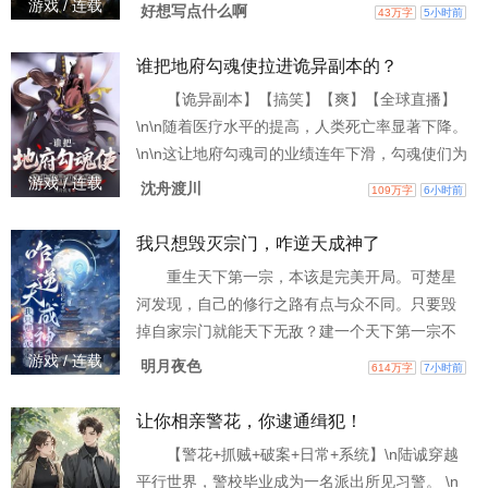
的恶魔……\n沃尔决定将自己杀戮升级的天赋，带
游戏 / 连载
好想写点什么啊
43万字
5小时前
给这个异世界! \n不过单打独斗难成大事，四五人
组队的冒险团模式也过于极限，他高举手中战
谁把地府勾魂使拉进诡异副本的？
旗，千军万马碾压而过。 \n “等我的军团全部晋升
【诡异副本】【搞笑】【爽】【全球直播】
传奇，让你们这些异形知道什么是残忍!”
\n\n随着医疗水平的提高，人类死亡率显著下降。
\n\n这让地府勾魂司的业绩连年下滑，勾魂使们为
了业绩内卷严重。 \n\n林枫身为最普通的勾魂
游戏 / 连载
沈舟渡川
109万字
6小时前
使，无权无势，为了完成KPI只能拼命加班，但依
旧月月垫底。 \n\n直到有天，他意外被拉入了一
我只想毁灭宗门，咋逆天成神了
场诡异副本……\n\n副本里，那些别人避之不及的
重生天下第一宗，本该是完美开局。可楚星
诡异，在他眼里都是一个个送上门的业绩。 \n\n
河发现，自己的修行之路有点与众不同。只要毁
他主动触发规则，熟练地将一
掉自家宗门就能天下无敌？建一个天下第一宗不
容易，毁掉还不容易？楚星河发现还真不容易。
游戏 / 连载
明月夜色
614万字
7小时前
为搞垮自家宗门费尽心思，可每一次结果都让宗
门变得更强是几个意思？无数年后，武道最巅
让你相亲警花，你逮通缉犯！
峰，楚星河看着在自己的“努力”下无敌于天下的宗
【警花+抓贼+破案+日常+系统】\n陆诚穿越
门默然无语。有人问他，是什么让你一路所向披
平行世界，警校毕业成为一名派出所见习警。 \n