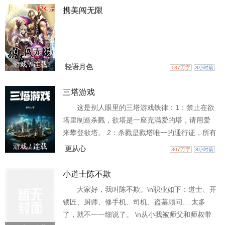
奇，一个来自蓝星的友人，生前英勇抢救了一只
携美闯无限
落水狗，死后重生源卡大陆。 \n在人人都觉醒强
大本命卡的情况下，他却觉醒了一根骨头。\n林
奇: “老天爷！你不能因为我救了条狗就给我觉
游戏 / 连载
轻语月色
187万字
8小时前
三塔游戏
这是别人眼里的三塔游戏铁律：1：禁止在欲
塔里制造杀戮，欲塔是一座充满爱的塔，请用爱
来攀登欲塔。 2：杀戮是戮塔唯一的通行证，所有
的戮塔生物，都是人类的敌人，请不要试图和怪
游戏 / 连载
更从心
307万字
8小时前
物交流。 3：远离诡塔，幸福万家。这是闻夕树眼
里的三塔游戏铁律：1：欲塔里全是不会杀戮的肥
小道士陈不欺
羊。 2：戮塔里的怪物强力又可靠，真是义父集中
大家好，我叫陈不欺。\n职业如下：道士、开
营。3：我超爱诡塔的。
锁匠、厨师、修手机、司机、盗墓顾问….太多
了，就不一一细说了。 \n从小我被师父和师叔带