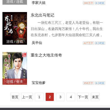
大！他们两个很牛逼！这也是我出山第一年回来
游戏 / 连载
李家大姐
280万字
8小时前
后知道的。 \n我也因为贪玩，很多世人羡慕的功
法都被我给糟蹋了！\n好在我专研了面相之术和两
东北出马笔记
项绝招，面相之术能混口饭吃，两项绝招能保
一块红布三尺三，老堂人马老堂仙，有朝一
命！ \n我这个人不太喜欢捉鬼除妖什么的，主要
日出深山，名扬四海万家传！八十年代，我出生
是打不过！但是很多时候又必须去面对，我都是
在东北农村，七岁那年大仙说我命犯三灾八难，
尽可能
将来会出马顶香，我不信，却屡遭磨难。为了谋
游戏 / 连载
吴半仙
427万字
8小时前
生，我当过服务员，跑
重生之大地主传奇
游戏 / 全本
宝宝他爹
358万字
8小时前
首页
上一页
1
2
3
4
下一页
末页