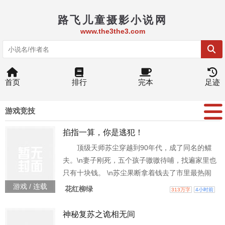
路飞儿童摄影小说网
www.the3the3.com
首页
排行
完本
足迹
游戏竞技
掐指一算，你是逃犯！
顶级天师苏尘穿越到90年代，成了同名的鳏
夫。\n妻子刚死，五个孩子嗷嗷待哺，找遍家里也
只有十块钱。 \n苏尘果断拿着钱去了市里最热闹
的街，找了报纸写上：算命，备注：不准不要
游戏 / 连载
花红柳绿
313万字
4小时前
钱。 \n “阿嫲，你女儿不是失踪，在你女婿家灶台
里哦。”\n一天后，翠城城郊一民屋灶台挖出死尸
神秘复苏之诡相无间
传遍街市。 \n “妹子，等会儿你男友给你的烟别