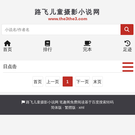
路飞儿童摄影小说网
www.the3the3.com
首页
排行
完本
足迹
日点击
首页
上一页
1
下一页
末页
路飞儿童摄影小说网
笔趣阁免费阅读基于百度搜索转码
简体版
·
繁體版
·
xml