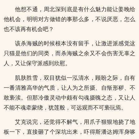
他想不通，周北深到底是有什么魅力能让姜晚给
他机会，明明对方做错的事那么多，不说厌恶，怎么
也不该再有机会吧？
该杀海贼的时候根本没有留手，让激进派感觉这
只猫是他们的同类，而杀海贼之余又不会伤害无辜之
人，又让保守派感到欣慰。
肌肤胜雪，双目犹似一泓清水，顾盼之际，自有
一番清雅高华的气质，让人为之所摄、自惭形秽、不
敢亵渎。但那冷傲灵动中颇有勾魂摄魄之态，又让人
不能不魂牵蒙绕，犹莲般，可远观而不可亵玩焉。
艾克说完，还觉得不解气，用爪子狠狠地挠了地
板一下，直接砸了个深坑出来，吓得斯潘达姆浑身哆