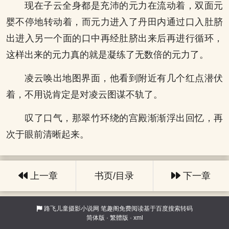
现在子云全身都是充沛的元力在流动着，双面元
婴不停地转动着，而元力进入了丹田内通过口入肚脐
出进入另一个面的口中再经肚脐出来后再进行循环，
这样出来的元力真的就是凝练了无数倍的元力了。
凌云唤出地图界面，他看到附近有几个红点潜伏
着，不用说肯定是对凌云图谋不轨了。
叹了口气，那翠竹环绕的宫殿渐渐浮出回忆，再
次于眼前清晰起来。
上一章
书页/目录
下一章
路飞儿童摄影小说网
笔趣阁免费阅读基于百度搜索转码
简体版
·
繁體版
·
xml