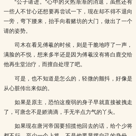
“公子请进。”心中的火热渐渐的消退，虽然还有
一些人不甘心还想要再尝试一下，现在却不得不退向
一旁，弯下腰来，抬手向着赌坊的大门，做出了一个
请的姿势。
司木在看见傅羲的时候，则是干脆地哼了一声，
满脸的不悦，想来多半还是因为傅羲没有将白鹿交给
他再生堂治疗，而擅自处理了吧。
可是，也不知道是怎么的，轻微的颤抖，好像是
从心脏传出来似的。
如果是原主，恐怕这瘦弱的身子早就直接被拽走
了，可唐念不是娇滴滴，手无半点力气的丫头。
如果现在唐河帝国要招揽他回去的话，给个少将
都不行。至少一个上将。不是他要显摆自己的身份。