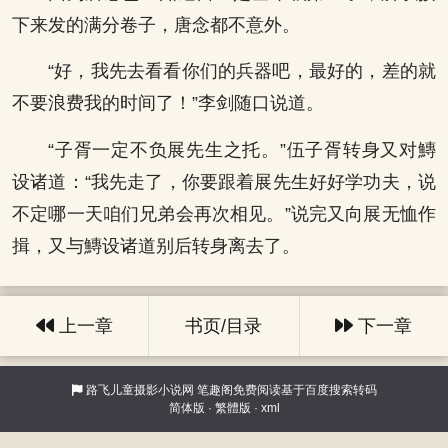
下来发的满分卷子，唐念都不意外。
“好，我先去看看你们的兵器吧，最好的，差的就
不要浪费我的时间了！”李剑随口说道。
“子胥一定不负展先生之托。”伍子胥转身又对鱄
设诸道：“我先走了，你要跟着展先生好好学功夫，说
不定哪一天咱们兄弟会再次相见。”说完又向展无恤作
揖，又与鱄设诸道别后转身离去了。
上一章
书页/目录
下一章
路飞儿童摄影小说网
笔趣阁免费阅读基于百度搜索转码
简体版
·
繁體版
·
xml