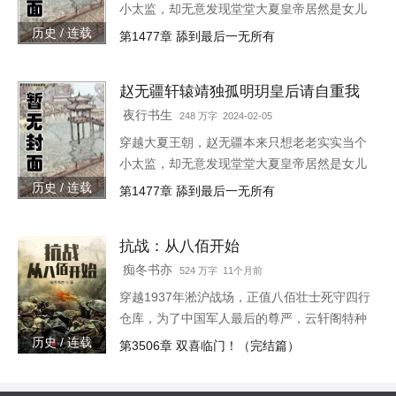
小太监，却无意发现堂堂大夏皇帝居然是女儿
身！“大胆奴才，竟然还没净身，朕诛你九
历史 / 连载
第1477章 舔到最后一无所有
族！”“大胆陛下，你也不想你的秘密被人发现
吧？”就在这时，风华绝代的皇后突然到来，
赵无疆轩辕靖独孤明玥皇后请自重我
“陛下，本宫来侍寝。”女皇帝情急之下连忙吹
真不想代替陛下呀最新章节在线
灭灯火，“小赵子，你替朕伺候皇后，以后便是
夜行书生
248 万字 2024-02-05
朕的心腹！”
穿越大夏王朝，赵无疆本来只想老老实实当个
小太监，却无意发现堂堂大夏皇帝居然是女儿
身！“大胆奴才，竟然还没净身，朕诛你九
历史 / 连载
第1477章 舔到最后一无所有
族！”“大胆陛下，你也不想你的秘密被人发现
吧？”就在这时，风华绝代的皇后突然到来，
抗战：从八佰开始
“陛下，本宫来侍寝。”女皇帝情急之下连忙吹
灭灯火，“小赵子，你替朕伺候皇后，以后便是
痴冬书亦
524 万字 11个月前
朕的心腹！”
穿越1937年淞沪战场，正值八佰壮士死守四行
仓库，为了中国军人最后的尊严，云轩阁特种
兵赵卫东与八百将士，誓与日寇血战到底！一
历史 / 连载
第3506章 双喜临门！（完结篇）
寸山河一寸血，十万儿郎十万军！华夏四万万
同胞，岂容小鬼子猖獗