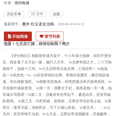
作者：
绝对枪感
历史军事
72 万字
连载
番外 红尘圣女治病
最新章节：
2026-08-04 04:42:22
开始阅读
章节列表
混蛋！七天后亡国，你传位给我？简介
【评分刚出】林默胎穿成为皇子，十八年谨小慎微，却仍不受待
见，因多看了太子妃一眼，被打入天牢。 \n北莽举国之力，二十万铁
骑南下，连破十三州。\n七天后即将兵临京师，亡国在即！ \n急急
急！\n危危危！\n...\n庆安帝惧怕北莽。带领宗室重臣，搬空朝廷南
逃，传位林默顶死。 \n林默本想逃命，却突然激活单开族谱系统。\n
开枝散叶就能变强。 \n第一天：强娶太子妃，洞房花烛一天一夜，临
安城大骂昏君！\n第二天：召集所有先帝妃子，遴选后宫，庆安帝破
防晕倒。 \n第三天：勾栏听曲，抢抢抢，北莽女帝笑好色之徒。\n第
四天：落草为寇，强抢民女，天下人痛心疾首。 \n第五天：......\n七
天内，庆安帝悔不当初。\n七天后，北莽女帝清晨醒来，浑身酸疼，