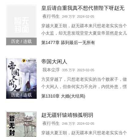
皇后请自重我真不想代替陛下呀赵无
疆轩辕靖独孤明玥
夜行书生
249 万字 2024-02-05
穿越大夏王朝，赵无疆本来只想老老实实当个
小太监，却无意发现堂堂大夏皇帝居然是女儿
身！“大胆奴才，竟然还没净身，朕诛你九
历史 / 连载
第1477章 舔到最后一无所有
族！”“大胆陛下，你也不想你的秘密被人发现
吧？”就在这时，风华绝代的皇后突然到来，
帝国大闲人
“陛下，本宫来侍寝。”女皇帝情急之下连忙吹
灭灯火，“小赵子，你替朕伺候皇后，以后便是
我本尘浮
335 万字 2023-02-05
朕的心腹！”
方昊穿越了，只想老老实实的当个败家子，做
个大闲人，但奈何实力不允许，内忧外患，愣
是把一个败家子逼成了救世主，无所不能！种
历史 / 连载
第1310章 大婚(大结局)
田，发展工业，驱除外侵……笔趣阁各位书友
要是觉得《帝国大闲人》还
赵无疆轩辕靖独孤明玥
夜行书生
246 万字 2024-02-05
穿越大夏王朝，赵无疆本来只想老老实实当个