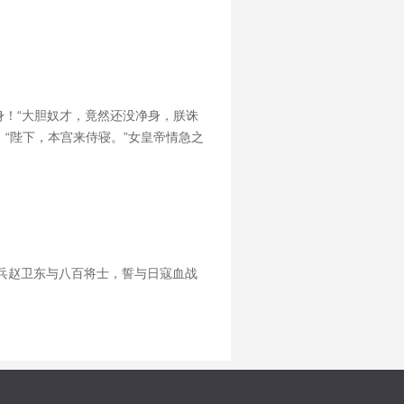
！“大胆奴才，竟然还没净身，朕诛
，“陛下，本宫来侍寝。”女皇帝情急之
种兵赵卫东与八百将士，誓与日寇血战