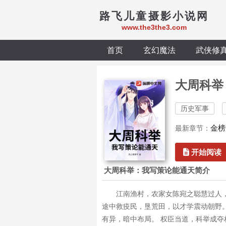
路飞儿童摄影小说网
www.the3the3.com
首页
玄幻魔法
武侠修
大周科举
历史军事
金榜
最新章节：
开始阅读
大周科举：我写策论能通天简介
江南渔村，农家女陈宛之聪慧过人
途中救疫民，垦荒田，以才学震动朝野
有异，暗中布局。 权臣当道，科举成