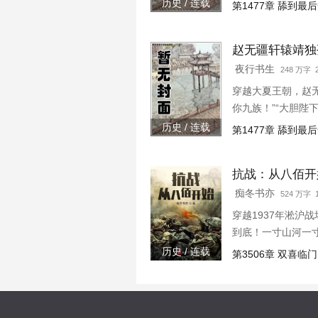
下连忙吹灭灯火，“
历史 / 连载
第1477章 舔到最
赵无疆轩辕靖独
夜行书生
248 万字 2
穿越大夏王朝，赵
你九族！”“大胆陛
下连忙吹灭灯火，“
历史 / 连载
第1477章 舔到最
抗战：从八佰开
痴冬书亦
524 万字
穿越1937年淞
到底！一寸山河一
历史 / 连载
第3506章 双喜临