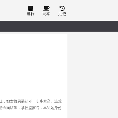
排行
完本
足迹
仕，她女扮男装赴考，步步攀高。逃荒
珩冷面腹黑，掌控监察院，早知她身份