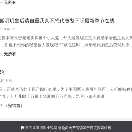
小赵子，你替朕伺候皇后，以后便是朕的心腹！”
后一无所有
孤明玥皇后请自重我真不想代替陛下呀最新章节在线
024-02-05
无疆本来只想老老实实当个小太监，却无意发现堂堂大夏皇帝居然是女儿身
下，你也不想你的秘密被人发现吧？”就在这时，风华绝代的皇后突然到来
小赵子，你替朕伺候皇后，以后便是朕的心腹！”
后一无所有
始
 11个月前
沪战场，正值八佰壮士死守四行仓库，为了中国军人最后的尊严，云轩阁特
寸血，十万儿郎十万军！华夏四万万同胞，岂容小鬼子猖獗
门！（完结篇）
路飞儿童摄影小说网
笔趣阁免费阅读基于百度搜索转码