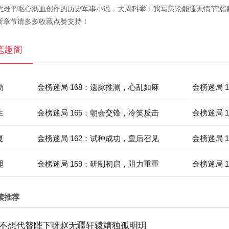
意难平呕心沥血创作的历史军事小说，大周科举：我写策论能通天情节紧
新章节请多多收藏点赞支持！
笔趣阁
动
金榜迷局 168：遗脉推测，心乱如麻
金榜迷局 
生
金榜迷局 165：朝会交锋，冷笑反击
金榜迷局 
夏
金榜迷局 162：试种成功，皇后召见
金榜迷局 
理
金榜迷局 159：研制初启，阻力重重
金榜迷局 
读推荐
不想代替陛下呀赵无疆轩辕靖独孤明玥