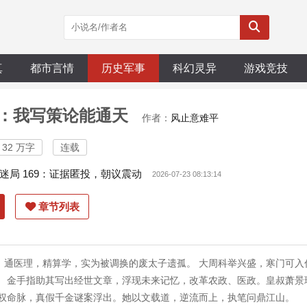
真
都市言情
历史军事
科幻灵异
游戏竞技
：我写策论能通天
作者：
风止意难平
32 万字
连载
迷局 169：证据匿投，朝议震动
2026-07-23 08:13:14
章节列表
，通医理，精算学，实为被调换的废太子遗孤。 大周科举兴盛，寒门可入
。 金手指助其写出经世文章，浮现未来记忆，改革农政、医政。皇叔萧景
夺权命脉，真假千金谜案浮出。她以文载道，逆流而上，执笔问鼎江山。