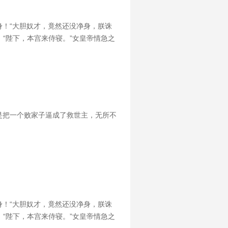
！“大胆奴才，竟然还没净身，朕诛
，“陛下，本宫来侍寝。”女皇帝情急之
是把一个败家子逼成了救世主，无所不
！“大胆奴才，竟然还没净身，朕诛
，“陛下，本宫来侍寝。”女皇帝情急之