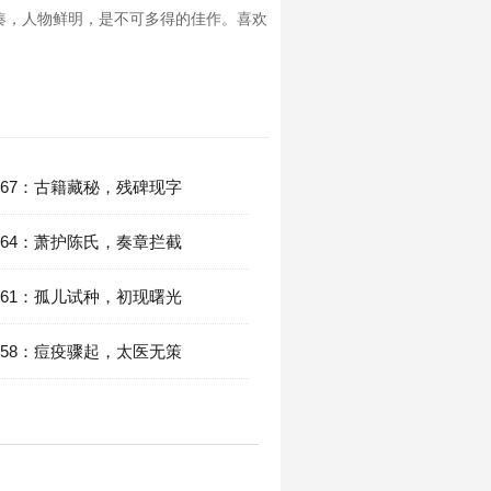
凑，人物鲜明，是不可多得的佳作。喜欢
167：古籍藏秘，残碑现字
164：萧护陈氏，奏章拦截
161：孤儿试种，初现曙光
158：痘疫骤起，太医无策