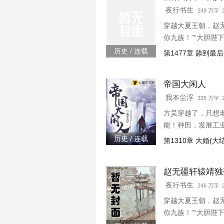
夜行书生
249 万字 2
穿越大夏王朝，赵
你九族！”“大胆陛
下连忙吹灭灯火，“
历史 / 连载
第1477章 舔到最
帝国大闲人
我本尘浮
335 万字 2
方昊穿越了，只想
能！种田，发展工
历史 / 连载
第1310章 大婚(大
赵无疆轩辕靖独
夜行书生
246 万字 2
穿越大夏王朝，赵
你九族！”“大胆陛